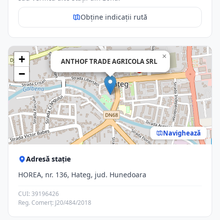
Obține indicații rută
×
+
ANTHOF TRADE AGRICOLA SRL
−
Navighează
Adresă stație
HOREA, nr. 136, Hateg, jud. Hunedoara
CUI: 39196426
Reg. Comerț: J20/484/2018