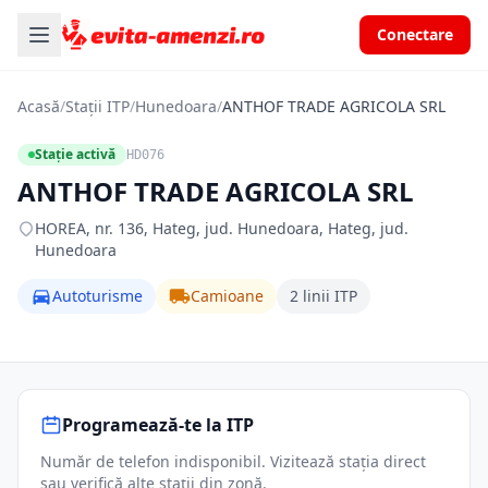
Conectare
Acasă
/
Stații ITP
/
Hunedoara
/
ANTHOF TRADE AGRICOLA SRL
Stație activă
HD076
ANTHOF TRADE AGRICOLA SRL
HOREA, nr. 136, Hateg, jud. Hunedoara, Hateg, jud.
Hunedoara
Autoturisme
Camioane
2 linii ITP
Programează-te la ITP
Număr de telefon indisponibil. Vizitează stația direct
sau verifică alte stații din zonă.