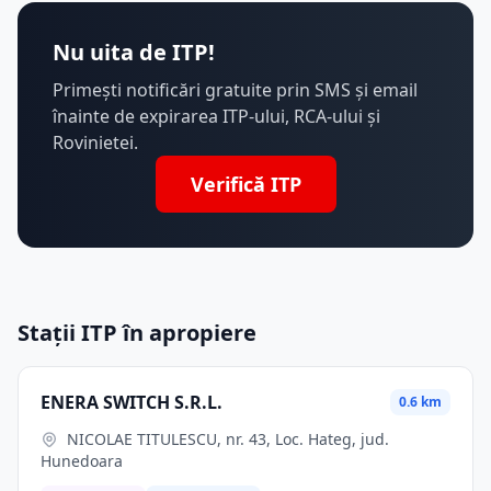
Nu uita de ITP!
Primești notificări gratuite prin SMS și email
înainte de expirarea ITP-ului, RCA-ului și
Rovinietei.
Verifică ITP
Stații ITP în apropiere
ENERA SWITCH S.R.L.
0.6 km
NICOLAE TITULESCU, nr. 43, Loc. Hateg, jud.
Hunedoara