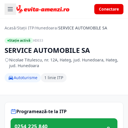
Conectare
Acasă
/
Stații ITP
/
Hunedoara
/
SERVICE AUTOMOBILE SA
Stație activă
HD033
SERVICE AUTOMOBILE SA
Nicolae Titulescu, nr. 12A, Hateg, jud. Hunedoara, Hateg,
jud. Hunedoara
Autoturisme
1 linie ITP
Programează-te la ITP
0254 225 840