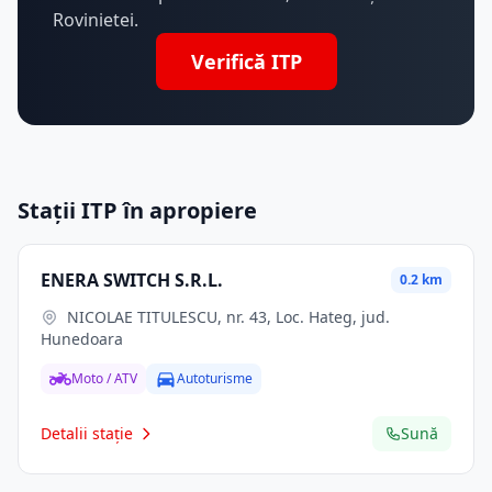
Rovinietei.
Verifică ITP
Stații ITP în apropiere
ENERA SWITCH S.R.L.
0.2 km
NICOLAE TITULESCU, nr. 43, Loc. Hateg, jud.
Hunedoara
Moto / ATV
Autoturisme
Detalii stație
Sună