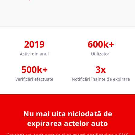
2019
600k+
Activi din anul
Utilizatori
500k+
3x
Verificări efectuate
Notificări înainte de expirare
Nu mai uita niciodată de
expirarea actelor auto