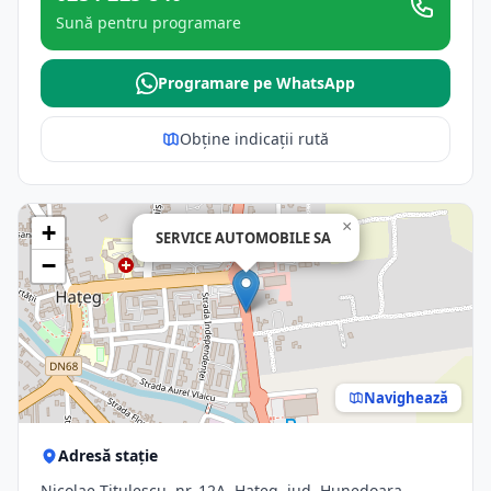
Sună pentru programare
Programare pe WhatsApp
Obține indicații rută
×
+
SERVICE AUTOMOBILE SA
−
Navighează
Adresă stație
Nicolae Titulescu, nr. 12A, Hateg, jud. Hunedoara