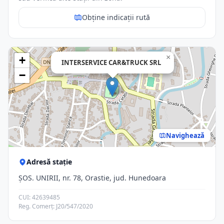
Obține indicații rută
×
+
INTERSERVICE CAR&TRUCK SRL
−
Navighează
Adresă stație
ŞOS. UNIRII, nr. 78, Orastie, jud. Hunedoara
CUI: 42639485
Reg. Comerț: J20/547/2020