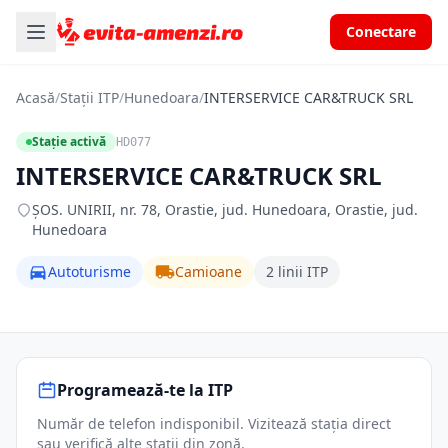
Conectare
Acasă
/
Stații ITP
/
Hunedoara
/
INTERSERVICE CAR&TRUCK SRL
Stație activă
HD077
INTERSERVICE CAR&TRUCK SRL
ŞOS. UNIRII, nr. 78, Orastie, jud. Hunedoara, Orastie, jud.
Hunedoara
Autoturisme
Camioane
2 linii ITP
Programează-te la ITP
Număr de telefon indisponibil. Vizitează stația direct
sau verifică alte stații din zonă.