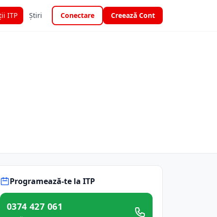
ții ITP
Știri
Conectare
Creează Cont
Programează-te la ITP
0374 427 061