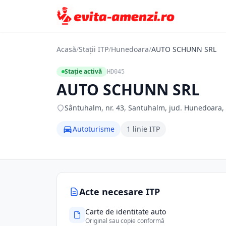
Acasă
/
Stații ITP
/
Hunedoara
/
AUTO SCHUNN SRL
Stație activă
HD045
AUTO SCHUNN SRL
Sântuhalm, nr. 43, Santuhalm, jud. Hunedoara
Autoturisme
1 linie ITP
Acte necesare ITP
Carte de identitate auto
Original sau copie conformă