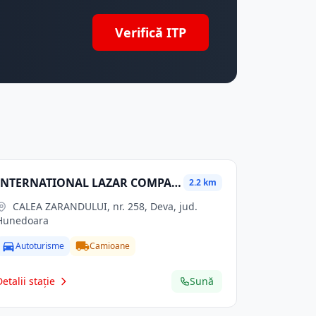
Verifică ITP
INTERNATIONAL LAZAR COMPANY SRL
2.2 km
CALEA ZARANDULUI, nr. 258, Deva, jud.
Hunedoara
Autoturisme
Camioane
Detalii stație
Sună