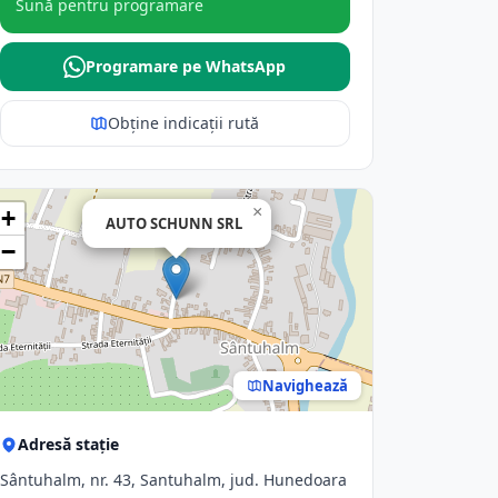
Sună pentru programare
Programare pe WhatsApp
Obține indicații rută
×
+
AUTO SCHUNN SRL
−
Navighează
Adresă stație
Sântuhalm, nr. 43, Santuhalm, jud. Hunedoara