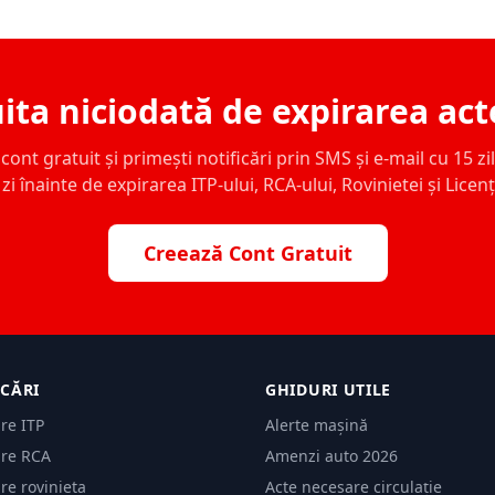
ita niciodată de expirarea act
ont gratuit și primești notificări prin SMS și e-mail cu 15 zile,
zi înainte de expirarea ITP-ului, RCA-ului, Rovinietei și Licen
Creează Cont Gratuit
ICĂRI
GHIDURI UTILE
are ITP
Alerte mașină
are RCA
Amenzi auto 2026
are rovinieta
Acte necesare circulație