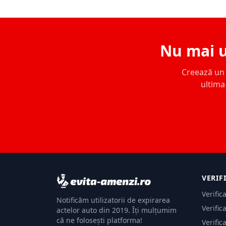
Nu mai u
Creează un c
ultima 
VERIF
Verific
Notificăm utilizatorii de expirarea
Verific
actelor auto din 2019. Îți mulțumim
că ne folosești platforma!
Verific