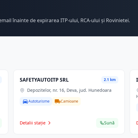
email înainte de expirarea ITP-ului, RCA-ului și Rovinietei.
SAFETYAUTOITP SRL
2.1 km
Depozitelor, nr. 16, Deva, jud. Hunedoara
Autoturisme
Camioane
Detalii stație
Sună