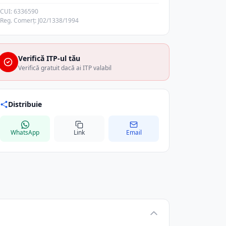
CUI: 6336590
Reg. Comerț: J02/1338/1994
Verifică ITP-ul tău
Verifică gratuit dacă ai ITP valabil
Distribuie
WhatsApp
Link
Email