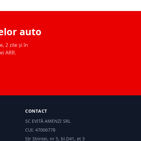
elor auto
 2 zile și în
ței ARR.
CONTACT
SC EVITĂ AMENZI SRL
CUI: 47006778
Str Științei, nr 5, bl.D41, et 3