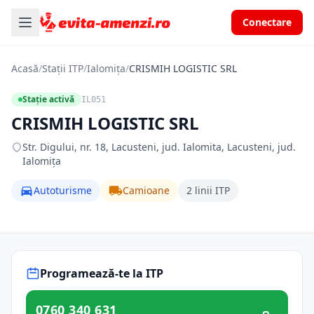
Conectare
Acasă
/
Stații ITP
/
Ialomița
/
CRISMIH LOGISTIC SRL
Stație activă
IL051
CRISMIH LOGISTIC SRL
Str. Digului, nr. 18, Lacusteni, jud. Ialomita, Lacusteni, jud.
Ialomița
Autoturisme
Camioane
2 linii ITP
Programează-te la ITP
0760 340 631