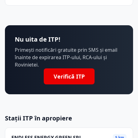
Nu uita de ITP!
Primești notificări gratuite prin SMS și email
înainte de expirarea ITP-ului, RCA-ului și
Rovinietei.
Verifică ITP
Stații ITP în apropiere
ENDLESS ENERGY GREEN SRL
5 km