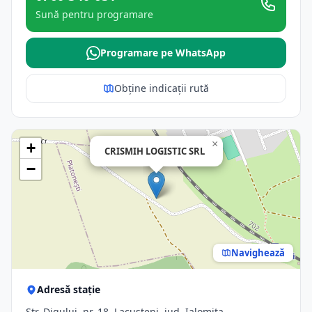
Sună pentru programare
Programare pe WhatsApp
Obține indicații rută
×
+
CRISMIH LOGISTIC SRL
−
Navighează
Adresă stație
Str. Digului, nr. 18, Lacusteni, jud. Ialomita