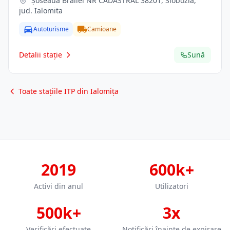
Șoseaua Brăilei NR CADASTRAL 38201, Slobozia,
jud. Ialomita
Autoturisme
Camioane
Detalii stație
Sună
Toate stațiile ITP din Ialomița
2019
600k+
Activi din anul
Utilizatori
500k+
3x
Verificări efectuate
Notificări înainte de expirare