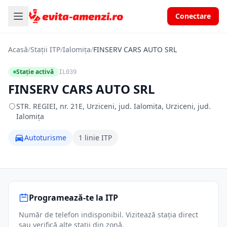
Conectare
Acasă
/
Stații ITP
/
Ialomița
/
FINSERV CARS AUTO SRL
Stație activă
IL039
FINSERV CARS AUTO SRL
STR. REGIEI, nr. 21E, Urziceni, jud. Ialomita, Urziceni, jud.
Ialomița
Autoturisme
1 linie ITP
Programează-te la ITP
Număr de telefon indisponibil. Vizitează stația direct
sau verifică alte stații din zonă.