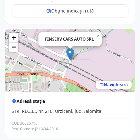
Obține indicații rută
×
+
FINSERV CARS AUTO SRL
−
Navighează
Adresă stație
STR. REGIEI, nr. 21E, Urziceni, jud. Ialomita
CUI: 36626715
Reg. Comerț: J21/434/2016