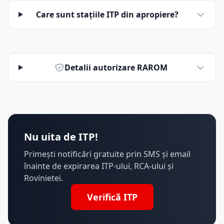
Care sunt stațiile ITP din apropiere?
Detalii autorizare RAROM
Nu uita de ITP!
Primești notificări gratuite prin SMS și email
înainte de expirarea ITP-ului, RCA-ului și
Rovinietei.
Verifică ITP