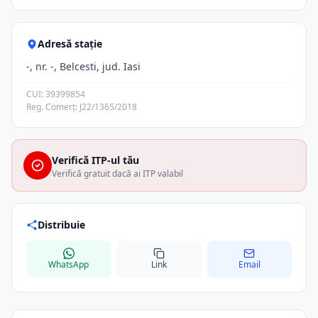
Adresă stație
-, nr. -, Belcesti, jud. Iasi
CUI: 39399854
Reg. Comerț: J22/1365/2018
Verifică ITP-ul tău
Verifică gratuit dacă ai ITP valabil
Distribuie
WhatsApp
Link
Email