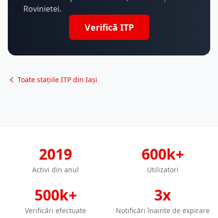
Rovinietei.
Verifică ITP
Toate stațiile ITP din Iași
2019
600k+
Activi din anul
Utilizatori
500k+
3x
Verificări efectuate
Notificări înainte de expirare