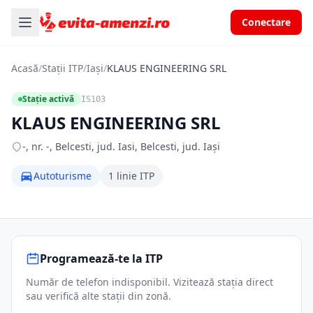
Conectare
Acasă
/
Stații ITP
/
Iași
/
KLAUS ENGINEERING SRL
Stație activă
IS103
KLAUS ENGINEERING SRL
-, nr. -, Belcesti, jud. Iasi, Belcesti, jud. Iași
Autoturisme
1 linie ITP
Programează-te la ITP
Număr de telefon indisponibil. Vizitează stația direct
sau verifică alte stații din zonă.