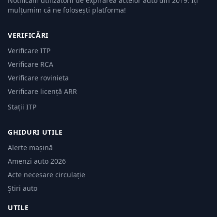
Notificăm utilizatorii de expirarea actelor auto din 2019. Îți
mulțumim că ne folosești platforma!
VERIFICĂRI
Verificare ITP
Verificare RCA
Verificare rovinieta
Verificare licență ARR
Stații ITP
GHIDURI UTILE
Alerte mașină
Amenzi auto 2026
Acte necesare circulație
Știri auto
UTILE