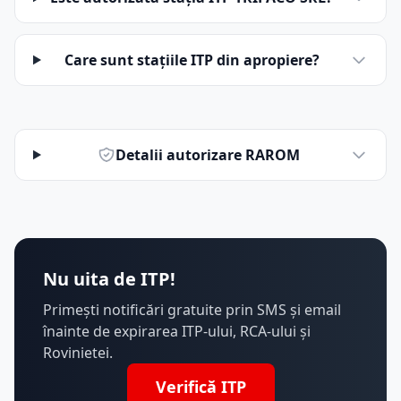
Care sunt stațiile ITP din apropiere?
Detalii autorizare RAROM
Nu uita de ITP!
Primești notificări gratuite prin SMS și email
înainte de expirarea ITP-ului, RCA-ului și
Rovinietei.
Verifică ITP