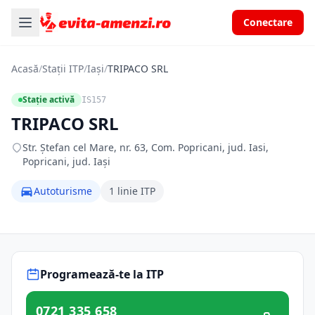
Conectare
Acasă
/
Stații ITP
/
Iași
/
TRIPACO SRL
Stație activă
IS157
TRIPACO SRL
Str. Ştefan cel Mare, nr. 63, Com. Popricani, jud. Iasi,
Popricani, jud. Iași
Autoturisme
1 linie ITP
Programează-te la ITP
0721 335 658