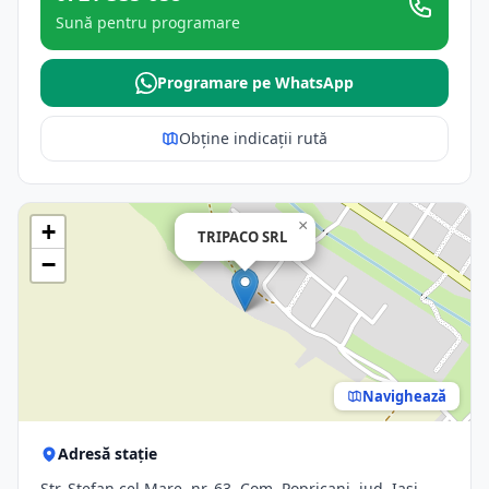
Sună pentru programare
Programare pe WhatsApp
Obține indicații rută
×
+
TRIPACO SRL
−
Navighează
Adresă stație
Str. Ştefan cel Mare, nr. 63, Com. Popricani, jud. Iasi