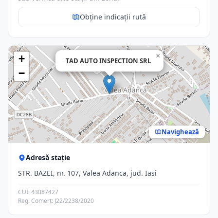
Obține indicații rută
×
+
TAD AUTO INSPECTION SRL
−
Navighează
Adresă stație
STR. BAZEI, nr. 107, Valea Adanca, jud. Iasi
CUI: 43087427
Reg. Comerț: J22/2238/2020