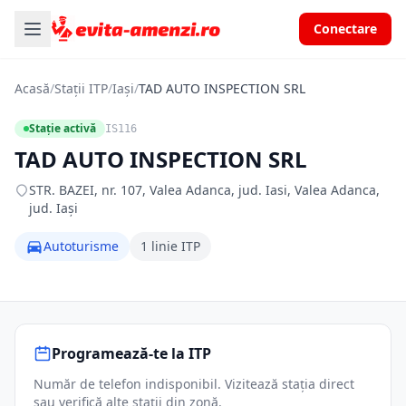
Conectare
Acasă
/
Stații ITP
/
Iași
/
TAD AUTO INSPECTION SRL
Stație activă
IS116
TAD AUTO INSPECTION SRL
STR. BAZEI, nr. 107, Valea Adanca, jud. Iasi, Valea Adanca,
jud. Iași
Autoturisme
1 linie ITP
Programează-te la ITP
Număr de telefon indisponibil. Vizitează stația direct
sau verifică alte stații din zonă.