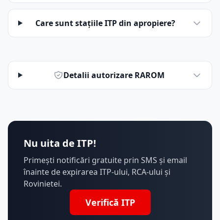
Care sunt stațiile ITP din apropiere?
Detalii autorizare RAROM
Nu uita de ITP!
Primești notificări gratuite prin SMS și email
înainte de expirarea ITP-ului, RCA-ului și
Rovinietei.
Verifică ITP