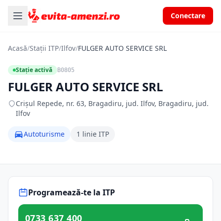
Conectare
Acasă
/
Stații ITP
/
Ilfov
/
FULGER AUTO SERVICE SRL
Stație activă
B0805
FULGER AUTO SERVICE SRL
Crişul Repede, nr. 63, Bragadiru, jud. Ilfov, Bragadiru, jud.
Ilfov
Autoturisme
1 linie ITP
Programează-te la ITP
0733 637 400