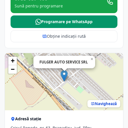
Sună pentru programare
Programare pe WhatsApp
Obține indicații rută
×
+
FULGER AUTO SERVICE SRL
−
Navighează
Adresă stație
Crişul Repede, nr. 63, Bragadiru, jud. Ilfov