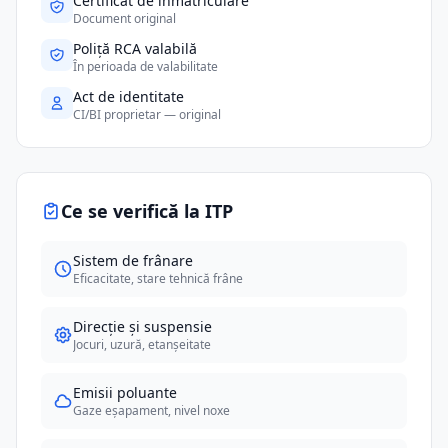
Certificat de înmatriculare
Document original
Poliță RCA valabilă
În perioada de valabilitate
Act de identitate
CI/BI proprietar — original
Ce se verifică la ITP
Sistem de frânare
Eficacitate, stare tehnică frâne
Direcție și suspensie
Jocuri, uzură, etanșeitate
Emisii poluante
Gaze eșapament, nivel noxe