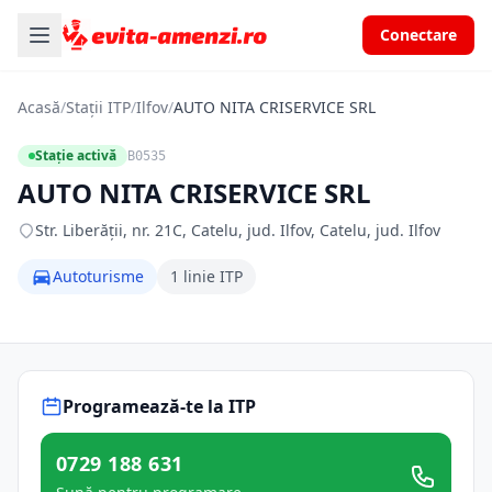
Conectare
Acasă
/
Stații ITP
/
Ilfov
/
AUTO NITA CRISERVICE SRL
Stație activă
B0535
AUTO NITA CRISERVICE SRL
Str. Liberăţii, nr. 21C, Catelu, jud. Ilfov, Catelu, jud. Ilfov
Autoturisme
1 linie ITP
Programează-te la ITP
0729 188 631