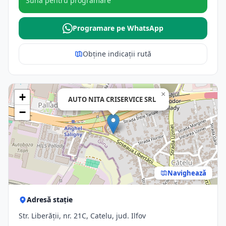
Sună pentru programare
Programare pe WhatsApp
Obține indicații rută
×
+
AUTO NITA CRISERVICE SRL
−
Navighează
Adresă stație
Str. Liberăţii, nr. 21C, Catelu, jud. Ilfov