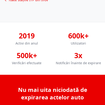
2019
600k+
Activi din anul
Utilizatori
500k+
3x
Verificări efectuate
Notificări înainte de expirare
Nu mai uita niciodată de
expirarea actelor auto