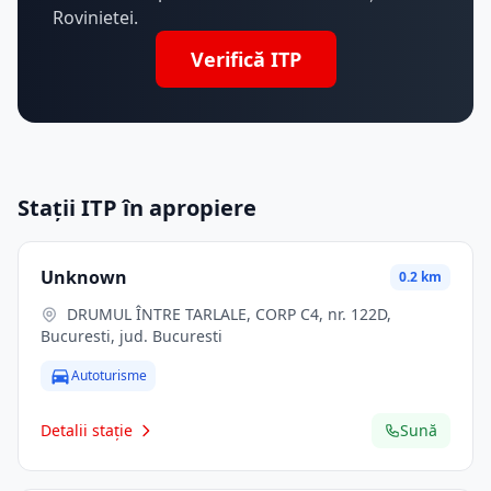
Rovinietei.
Verifică ITP
Stații ITP în apropiere
Unknown
0.2 km
DRUMUL ÎNTRE TARLALE, CORP C4, nr. 122D,
Bucuresti, jud. Bucuresti
Autoturisme
Detalii stație
Sună