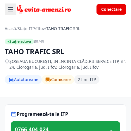
Conectare
Acasă
/
Stații ITP
/
Ilfov
/
TAHO TRAFIC SRL
Stație activă
B0749
TAHO TRAFIC SRL
ŞOSEAUA BUCUREŞTI, IN INCINTA CLĂDIRII SERVICE ITP, nr.
24, Ciorogarla, jud. Ilfov, Ciorogarla, jud. Ilfov
Autoturisme
Camioane
2 linii ITP
Programează-te la ITP
0766 404 024