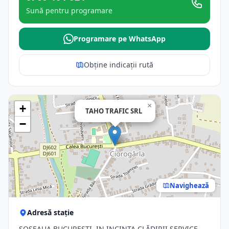
Sună pentru programare
Programare pe WhatsApp
Obține indicații rută
×
+
TAHO TRAFIC SRL
−
Navighează
Adresă stație
ŞOSEAUA BUCUREŞTI, IN INCINTA CLĂDIRII SERVICE