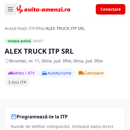
Conectare
Acasă
/
Stații ITP
/
Ilfov
/
ALEX TRUCK ITP SRL
Stație activă
B0897
ALEX TRUCK ITP SRL
Biruinței, nr. 11, Glina, jud. Ilfov, Glina, jud. Ilfov
Moto / ATV
Autoturisme
Camioane
3 linii ITP
Programează-te la ITP
Număr de telefon indisponibil. Vizitează stația direct