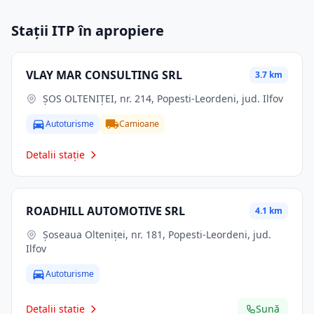
Stații ITP în apropiere
VLAY MAR CONSULTING SRL
3.7 km
ŞOS OLTENIŢEI, nr. 214, Popesti-Leordeni, jud. Ilfov
Autoturisme
Camioane
Detalii stație
ROADHILL AUTOMOTIVE SRL
4.1 km
Şoseaua Olteniţei, nr. 181, Popesti-Leordeni, jud.
Ilfov
Autoturisme
Detalii stație
Sună