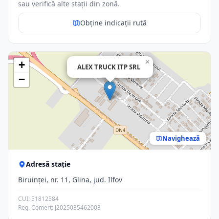
sau verifică alte stații din zonă.
Obține indicații rută
×
+
ALEX TRUCK ITP SRL
−
Navighează
Adresă stație
Biruinței, nr. 11, Glina, jud. Ilfov
CUI: 51812584
Reg. Comerț: J2025035462003