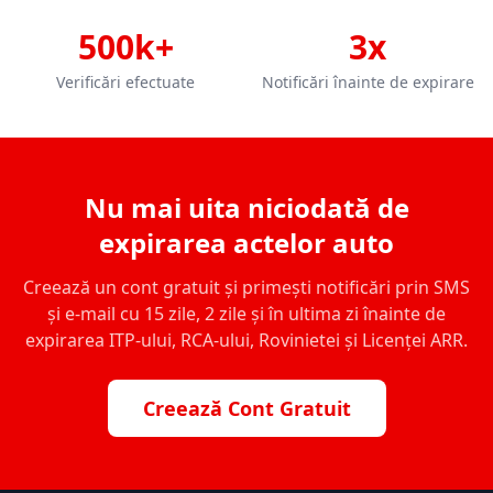
500k+
3x
Verificări efectuate
Notificări înainte de expirare
Nu mai uita niciodată de
expirarea actelor auto
Creează un cont gratuit și primești notificări prin SMS
și e-mail cu 15 zile, 2 zile și în ultima zi înainte de
expirarea ITP-ului, RCA-ului, Rovinietei și Licenței ARR.
Creează Cont Gratuit