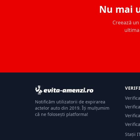
Nu mai u
Creează un c
ultima 
VERIF
Verific
Notificăm utilizatorii de expirarea
Verific
actelor auto din 2019. Îți mulțumim
că ne folosești platforma!
Verific
Verific
Stații I