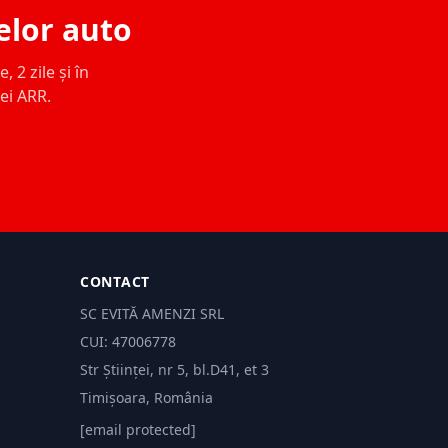
elor auto
 2 zile și în
ței ARR.
CONTACT
SC EVITĂ AMENZI SRL
CUI: 47006778
Str Științei, nr 5, bl.D41, et 3
Timișoara, România
[email protected]