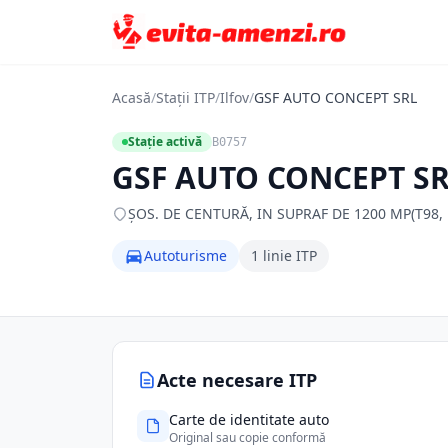
Acasă
/
Stații ITP
/
Ilfov
/
GSF AUTO CONCEPT SRL
Stație activă
B0757
GSF AUTO CONCEPT S
ŞOS. DE CENTURĂ, IN SUPRAF DE 1200 MP(T98, P316/
Autoturisme
1 linie ITP
Acte necesare ITP
Carte de identitate auto
Original sau copie conformă