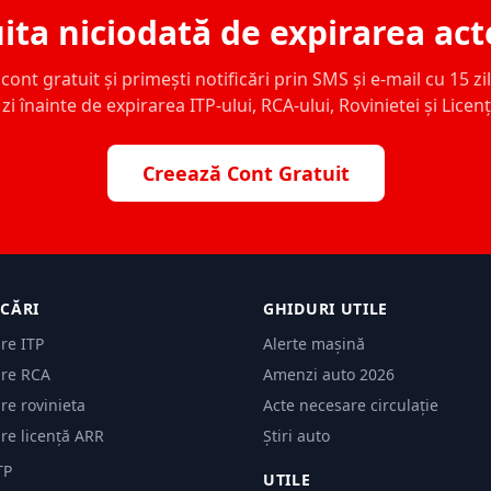
ita niciodată de expirarea act
ont gratuit și primești notificări prin SMS și e-mail cu 15 zile,
zi înainte de expirarea ITP-ului, RCA-ului, Rovinietei și Licen
Creează Cont Gratuit
ICĂRI
GHIDURI UTILE
are ITP
Alerte mașină
are RCA
Amenzi auto 2026
are rovinieta
Acte necesare circulație
are licență ARR
Știri auto
TP
UTILE