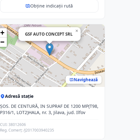
Obține indicații rută
×
+
GSF AUTO CONCEPT SRL
−
Navighează
Adresă stație
ŞOS. DE CENTURĂ, IN SUPRAF DE 1200 MP(T98,
P316/1, LOT2)HALA, nr. 3, Jilava, jud. Ilfov
CUI: 38012606
Reg. Comerț: /J2017003940235