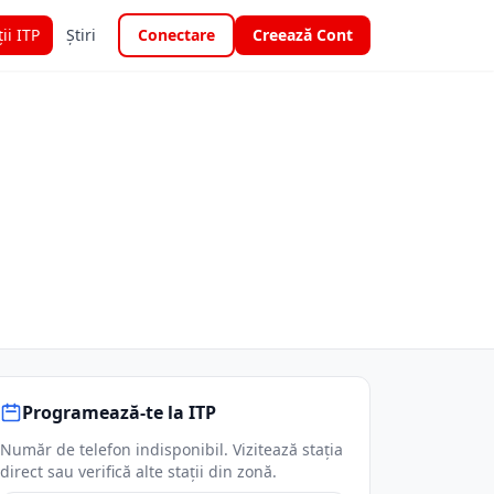
ții ITP
Știri
Conectare
Creează Cont
Programează-te la ITP
Număr de telefon indisponibil. Vizitează stația
direct sau verifică alte stații din zonă.