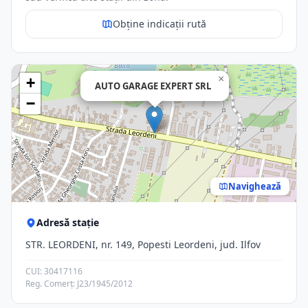
Obține indicații rută
×
+
AUTO GARAGE EXPERT SRL
−
Navighează
Adresă stație
STR. LEORDENI, nr. 149, Popesti Leordeni, jud. Ilfov
CUI: 30417116
Reg. Comerț: J23/1945/2012