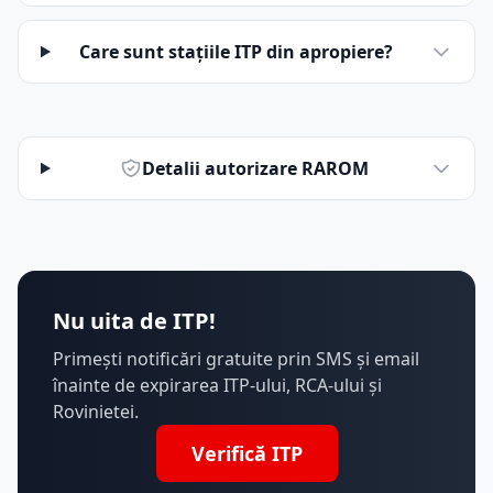
Care sunt stațiile ITP din apropiere?
Detalii autorizare RAROM
Nu uita de ITP!
Primești notificări gratuite prin SMS și email
înainte de expirarea ITP-ului, RCA-ului și
Rovinietei.
Verifică ITP