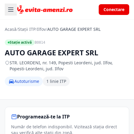
Conectare
Acasă
/
Stații ITP
/
Ilfov
/
AUTO GARAGE EXPERT SRL
Stație activă
B0814
AUTO GARAGE EXPERT SRL
STR. LEORDENI, nr. 149, Popesti Leordeni, jud. Ilfov,
Popesti-Leordeni, jud. Ilfov
Autoturisme
1 linie ITP
Programează-te la ITP
Număr de telefon indisponibil. Vizitează stația direct
sau verifică alte stații din zonă.