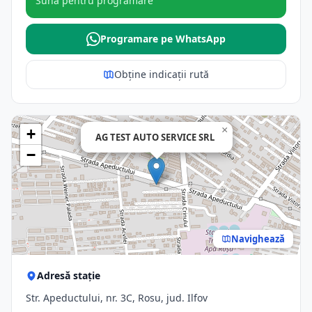
Sună pentru programare
Programare pe WhatsApp
Obține indicații rută
×
+
AG TEST AUTO SERVICE SRL
−
Navighează
Adresă stație
Str. Apeductului, nr. 3C, Rosu, jud. Ilfov