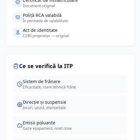
Certificat de înmatriculare
Document original
Poliță RCA valabilă
În perioada de valabilitate
Act de identitate
CI/BI proprietar — original
Ce se verifică la ITP
Sistem de frânare
Eficacitate, stare tehnică frâne
Direcție și suspensie
Jocuri, uzură, etanșeitate
Emisii poluante
Gaze eșapament, nivel noxe