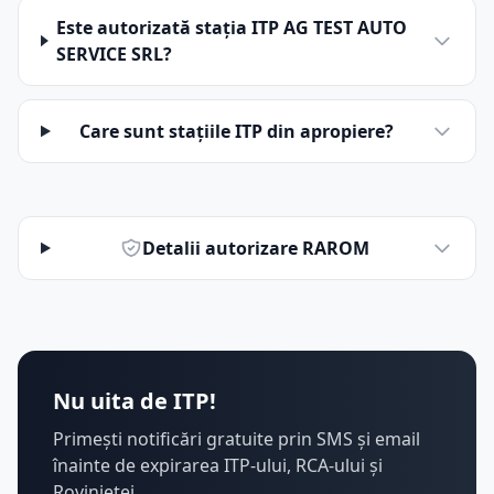
Este autorizată stația ITP AG TEST AUTO
SERVICE SRL?
Care sunt stațiile ITP din apropiere?
Detalii autorizare RAROM
Nu uita de ITP!
Primești notificări gratuite prin SMS și email
înainte de expirarea ITP-ului, RCA-ului și
Rovinietei.