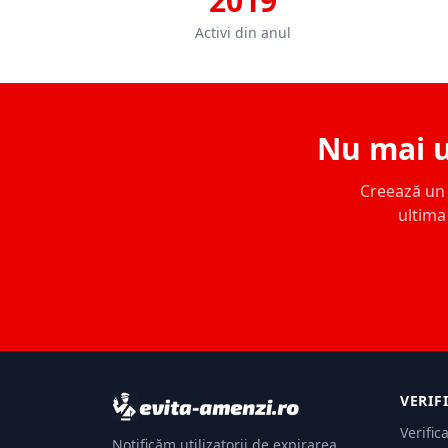
2019
Activi din anul
Nu mai u
Creează un c
ultima 
VERIF
Verific
Notificăm utilizatorii de expirarea