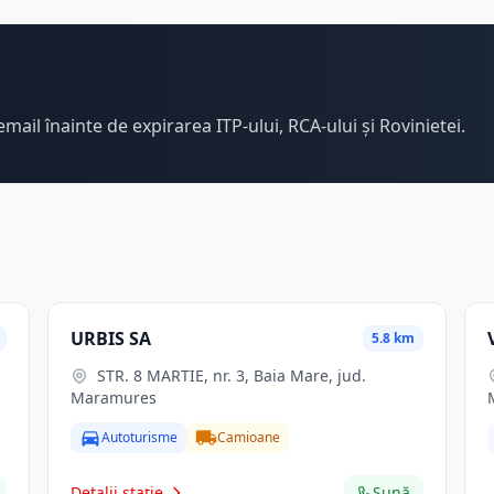
email înainte de expirarea ITP-ului, RCA-ului și Rovinietei.
URBIS SA
5.8 km
STR. 8 MARTIE, nr. 3, Baia Mare, jud.
Maramures
Autoturisme
Camioane
Detalii stație
Sună