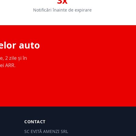
3x
Notificări înainte de expirare
elor auto
 2 zile și în
ței ARR.
CONTACT
SC EVITĂ AMENZI SRL