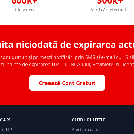
600k+
500k+
Utilizatori
Verificări efectuate
ita niciodată de expirarea act
ont gratuit și primești notificări prin SMS și e-mail cu 15 zile,
zi înainte de expirarea ITP-ului, RCA-ului, Rovinietei și Licen
Creează Cont Gratuit
ICĂRI
GHIDURI UTILE
are ITP
Alerte mașină