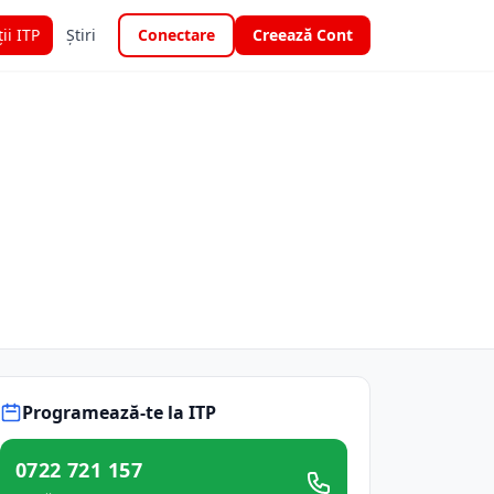
ții ITP
Știri
Conectare
Creează Cont
Programează-te la ITP
0722 721 157