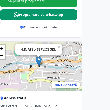
Sună pentru programare
Programare pe WhatsApp
Obține indicații rută
×
+
H.D. ATEL- SERVICE SRL
−
Navighează
Adresă stație
Str. Petrarului, nr. 6, Baia Sprie, jud.