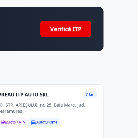
Verifică ITP
VREAU ITP AUTO SRL
7 km
STR. ARIEŞULUI, nr. 25, Baia Mare, jud.
Maramures
Moto / ATV
Autoturisme