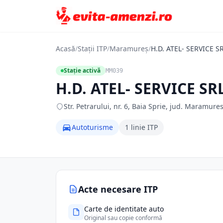
Acasă
/
Stații ITP
/
Maramureș
/
H.D. ATEL- SERVICE S
Stație activă
MM039
H.D. ATEL- SERVICE SR
Str. Petrarului, nr. 6, Baia Sprie, jud. Maramur
Autoturisme
1 linie ITP
Acte necesare ITP
Carte de identitate auto
Original sau copie conformă