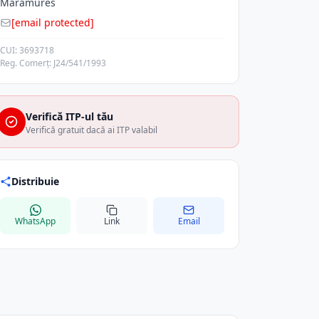
Maramures
[email protected]
CUI: 3693718
Reg. Comerț: J24/541/1993
Verifică ITP-ul tău
Verifică gratuit dacă ai ITP valabil
Distribuie
WhatsApp
Link
Email