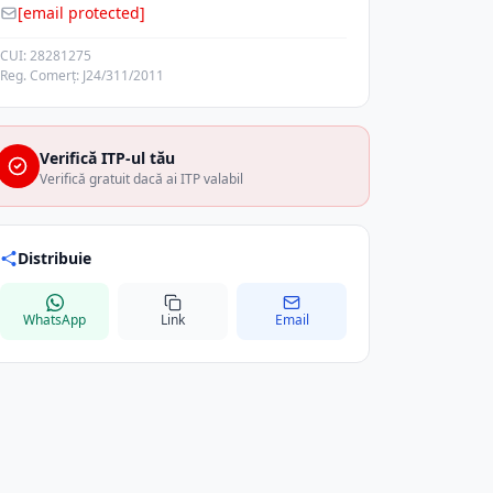
[email protected]
CUI: 28281275
Reg. Comerț: J24/311/2011
Verifică ITP-ul tău
Verifică gratuit dacă ai ITP valabil
Distribuie
WhatsApp
Link
Email