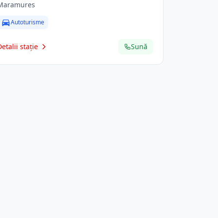
Maramures
Autoturisme
Detalii stație
Sună