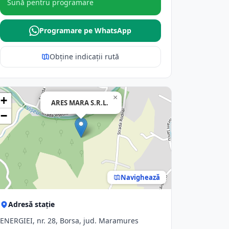
Sună pentru programare
Programare pe WhatsApp
Obține indicații rută
×
+
ARES MARA S.R.L.
−
Navighează
Adresă stație
ENERGIEI, nr. 28, Borsa, jud. Maramures