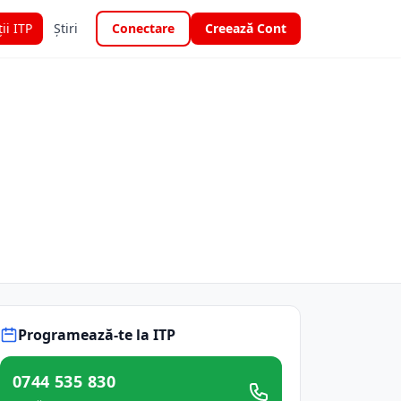
ții ITP
Știri
Conectare
Creează Cont
Programează-te la ITP
0744 535 830