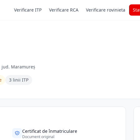
Verificare ITP
Verificare RCA
Verificare rovinieta
Sta
a, jud. Maramureș
e
3 linii ITP
Certificat de înmatriculare
Document original