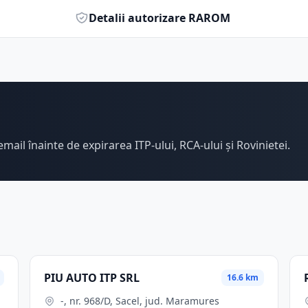
Detalii autorizare RAROM
email înainte de expirarea ITP-ului, RCA-ului și Rovinietei.
PIU AUTO ITP SRL
16.6 km
-, nr. 968/D, Sacel, jud. Maramures