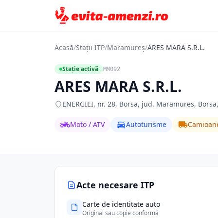
Acasă
/
Stații ITP
/
Maramureș
/
ARES MARA S.R.L.
Stație activă
MM092
ARES MARA S.R.L.
ENERGIEI, nr. 28, Borsa, jud. Maramures, Bors
Moto / ATV
Autoturisme
Camioan
Acte necesare ITP
Carte de identitate auto
Original sau copie conformă