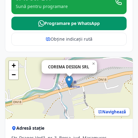
Sună pentru programare
Programare pe WhatsApp
Obține indicații rută
×
+
COREMA DESIGN SRL
−
Navighează
Adresă stație
Str. Dragoş Vodă, nr. 3, Borsa, jud. Maramures