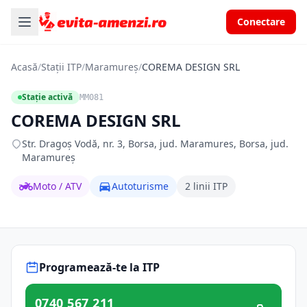
Conectare
Acasă
/
Stații ITP
/
Maramureș
/
COREMA DESIGN SRL
Stație activă
MM081
COREMA DESIGN SRL
Str. Dragoş Vodă, nr. 3, Borsa, jud. Maramures, Borsa, jud.
Maramureș
Moto / ATV
Autoturisme
2 linii ITP
Programează-te la ITP
0740 567 211