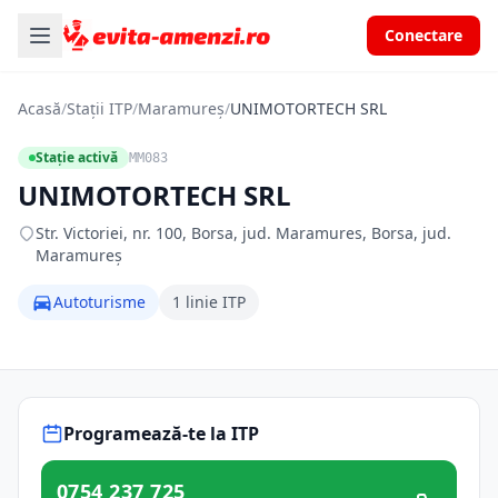
Conectare
Acasă
/
Stații ITP
/
Maramureș
/
UNIMOTORTECH SRL
Stație activă
MM083
UNIMOTORTECH SRL
Str. Victoriei, nr. 100, Borsa, jud. Maramures, Borsa, jud.
Maramureș
Autoturisme
1 linie ITP
Programează-te la ITP
0754 237 725