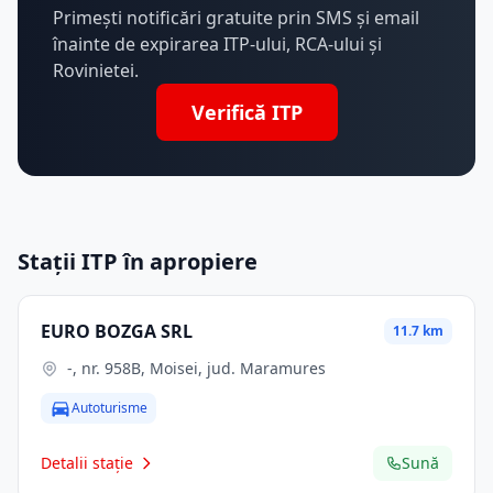
Primești notificări gratuite prin SMS și email
înainte de expirarea ITP-ului, RCA-ului și
Rovinietei.
Verifică ITP
Stații ITP în apropiere
EURO BOZGA SRL
11.7 km
-, nr. 958B, Moisei, jud. Maramures
Autoturisme
Detalii stație
Sună