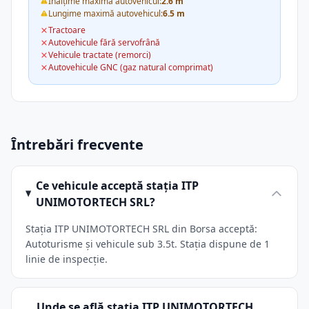
Înălțime maximă autovehicul:
2.6 m
Lungime maximă autovehicul:
6.5 m
Tractoare
Autovehicule fără servofrână
Vehicule tractate (remorci)
Autovehicule GNC (gaz natural comprimat)
Întrebări frecvente
Ce vehicule acceptă stația ITP
UNIMOTORTECH SRL?
Stația ITP UNIMOTORTECH SRL din Borsa acceptă:
Autoturisme și vehicule sub 3.5t. Stația dispune de 1
linie de inspecție.
Unde se află stația ITP UNIMOTORTECH