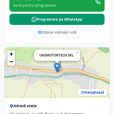
Sună pentru programare
Programare pe WhatsApp
Obține indicații rută
×
+
UNIMOTORTECH SRL
−
Navighează
Adresă stație
Str. Victoriei, nr. 100, Borsa, jud. Maramures