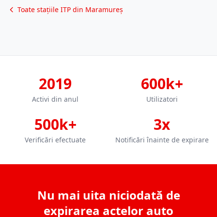
Toate stațiile ITP din Maramureș
2019
600k+
Activi din anul
Utilizatori
500k+
3x
Verificări efectuate
Notificări înainte de expirare
Nu mai uita niciodată de
expirarea actelor auto