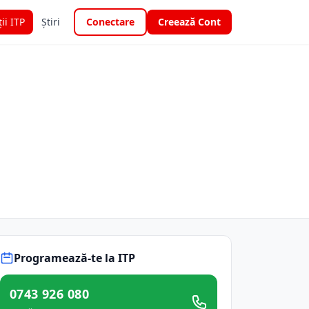
ții ITP
Știri
Conectare
Creează Cont
Programează-te la ITP
0743 926 080