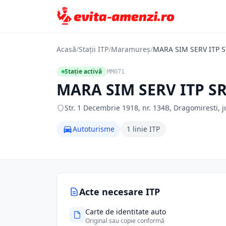
Acasă
/
Stații ITP
/
Maramureș
/
MARA SIM SERV ITP S
Stație activă
MM071
MARA SIM SERV ITP S
Str. 1 Decembrie 1918, nr. 134B, Dragomiresti,
Autoturisme
1 linie ITP
Acte necesare ITP
Carte de identitate auto
Original sau copie conformă