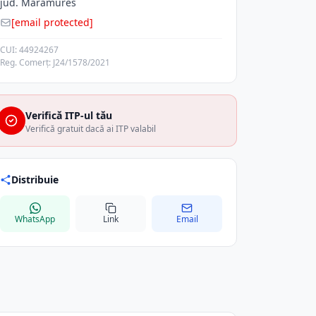
jud. Maramures
[email protected]
CUI: 44924267
Reg. Comerț: J24/1578/2021
Verifică ITP-ul tău
Verifică gratuit dacă ai ITP valabil
Distribuie
WhatsApp
Link
Email