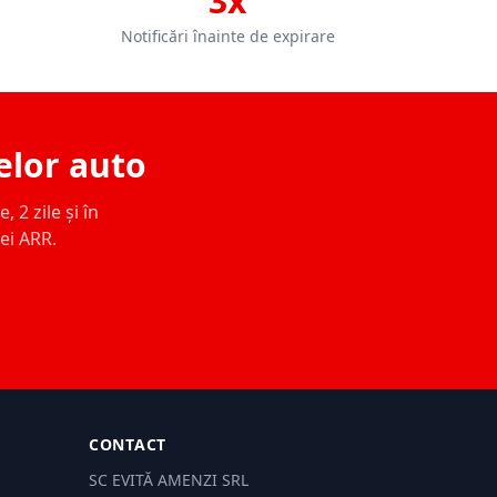
3x
Notificări înainte de expirare
elor auto
 2 zile și în
ței ARR.
CONTACT
SC EVITĂ AMENZI SRL