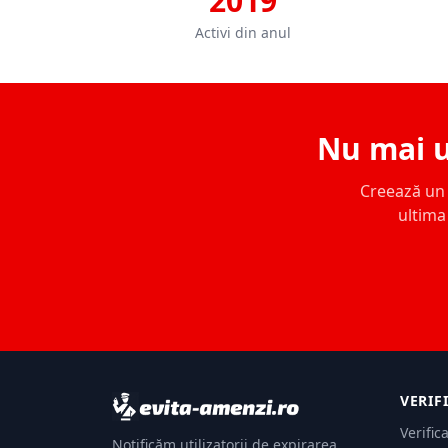
2019
Activi din anul
Nu mai u
Creează un c
ultima 
VERIF
Verific
Notificăm utilizatorii de expirarea