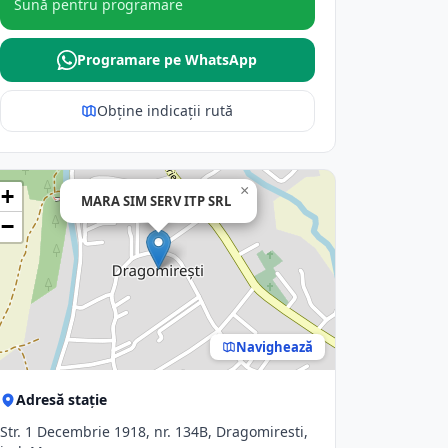
Sună pentru programare
Programare pe WhatsApp
Obține indicații rută
×
+
MARA SIM SERV ITP SRL
−
Navighează
Adresă stație
Str. 1 Decembrie 1918, nr. 134B, Dragomiresti,