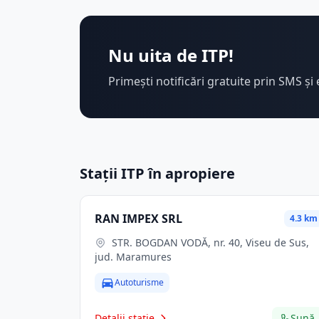
Nu uita de ITP!
Primești notificări gratuite prin SMS și 
Stații ITP în apropiere
RAN IMPEX SRL
4.3 km
STR. BOGDAN VODĂ, nr. 40, Viseu de Sus,
jud. Maramures
Autoturisme
Detalii stație
Sună