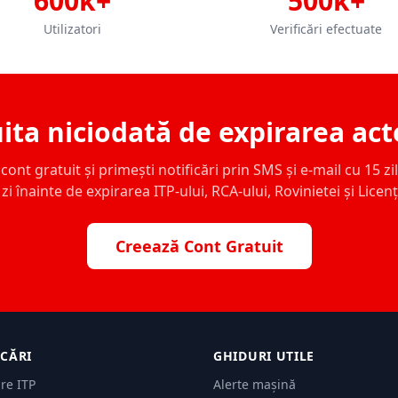
600k+
500k+
Utilizatori
Verificări efectuate
ita niciodată de expirarea act
ont gratuit și primești notificări prin SMS și e-mail cu 15 zile,
zi înainte de expirarea ITP-ului, RCA-ului, Rovinietei și Licen
Creează Cont Gratuit
ICĂRI
GHIDURI UTILE
are ITP
Alerte mașină