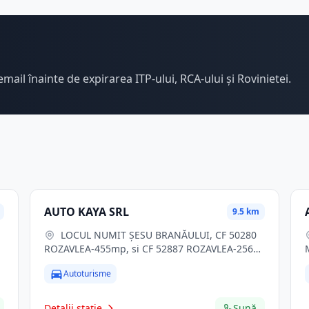
email înainte de expirarea ITP-ului, RCA-ului și Rovinietei.
AUTO KAYA SRL
9.5 km
LOCUL NUMIT ŞESU BRANĂULUI, CF 50280
ROZAVLEA-455mp, si CF 52887 ROZAVLEA-256
mp, nr. 966B, Rozavlea, jud. Maramures
Autoturisme
Detalii stație
Sună