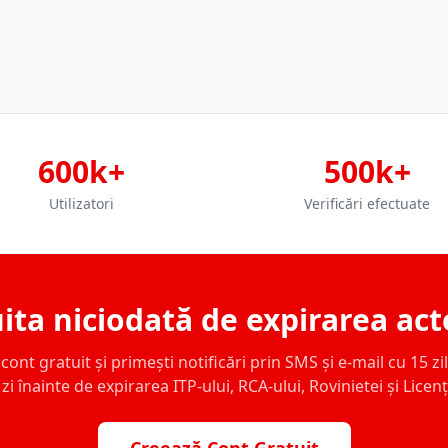
600k+
500k+
Utilizatori
Verificări efectuate
ita niciodată de expirarea act
ont gratuit și primești notificări prin SMS și e-mail cu 15 zile,
zi înainte de expirarea ITP-ului, RCA-ului, Rovinietei și Licen