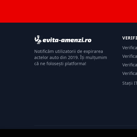
VERIF
Verific
Notificăm utilizatorii de expirarea
Verific
actelor auto din 2019. Îți mulțumim
că ne folosești platforma!
Verific
Verific
Stații I