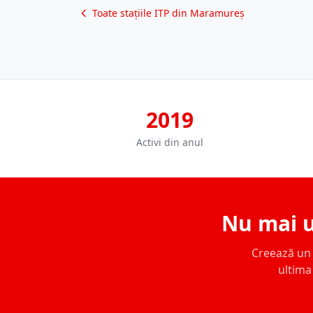
Toate stațiile ITP din Maramureș
2019
Activi din anul
Nu mai u
Creează un c
ultima 