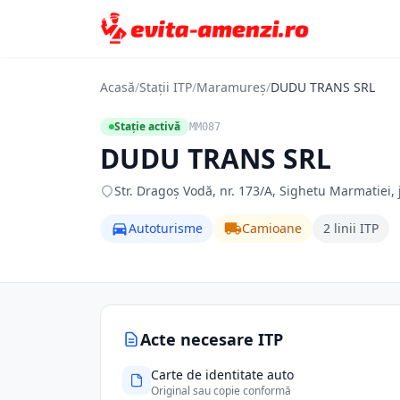
Acasă
/
Stații ITP
/
Maramureș
/
DUDU TRANS SRL
Stație activă
MM087
DUDU TRANS SRL
Str. Dragoş Vodă, nr. 173/A, Sighetu Marmatie
Autoturisme
Camioane
2 linii ITP
Acte necesare ITP
Carte de identitate auto
Original sau copie conformă