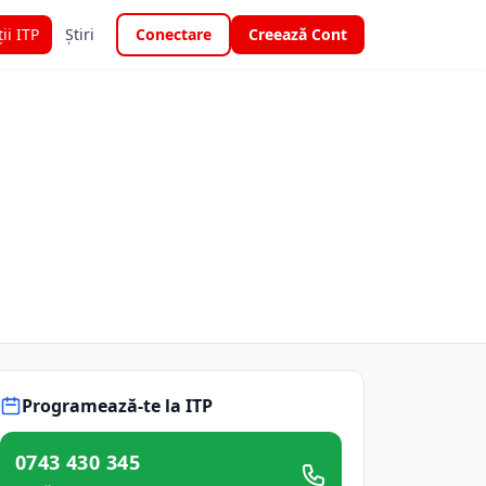
ții ITP
Știri
Conectare
Creează Cont
Programează-te la ITP
0743 430 345