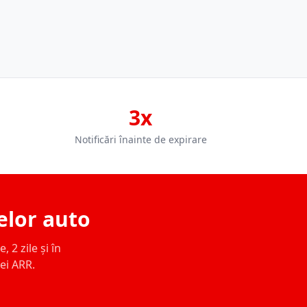
3x
Notificări înainte de expirare
elor auto
 2 zile și în
ței ARR.