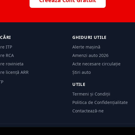
Creează Cont Gratuit
ICĂRI
GHIDURI UTILE
are ITP
Alerte mașină
are RCA
Amenzi auto 2026
are rovinieta
Acte necesare circulație
are licență ARR
Știri auto
TP
UTILE
Termeni și Condiții
Politica de Confidențialitate
Contactează-ne
© 2026 Evită Amenzi. Toate drepturile rezervate.