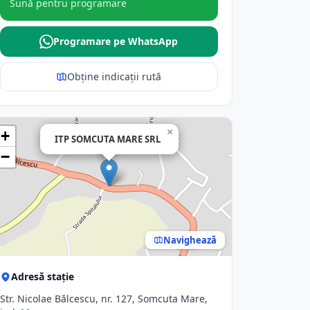
Sună pentru programare
Programare pe WhatsApp
Obține indicații rută
×
+
ITP SOMCUTA MARE SRL
−
Navighează
Adresă stație
Str. Nicolae Bălcescu, nr. 127, Somcuta Mare,