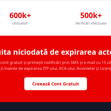
600k+
500k+
Utilizatori
Verificări efectuate
ita niciodată de expirarea act
ont gratuit și primești notificări prin SMS și e-mail cu 15 zile,
zi înainte de expirarea ITP-ului, RCA-ului, Rovinietei și Licen
Creează Cont Gratuit