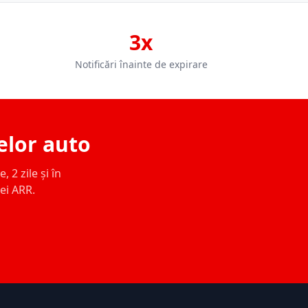
3x
Notificări înainte de expirare
elor auto
 2 zile și în
ței ARR.