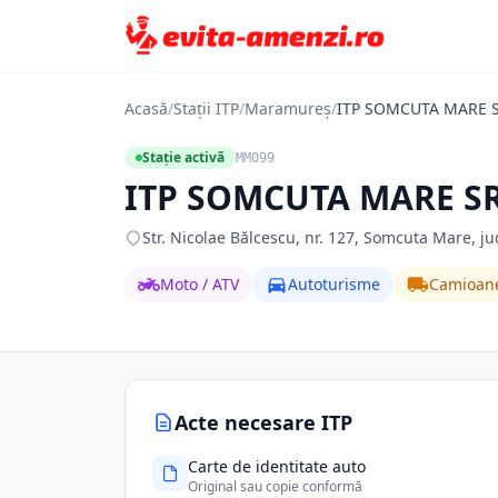
Acasă
/
Stații ITP
/
Maramureș
/
ITP SOMCUTA MARE 
Stație activă
MM099
ITP SOMCUTA MARE S
Str. Nicolae Bălcescu, nr. 127, Somcuta Mare,
Moto / ATV
Autoturisme
Camioan
Acte necesare ITP
Carte de identitate auto
Original sau copie conformă