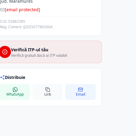
jud. Maramures
[email protected]
CUI: 52682385
Reg. Comerț: /J2025077863004
Verifică ITP-ul tău
Verifică gratuit dacă ai ITP valabil
Distribuie
WhatsApp
Link
Email