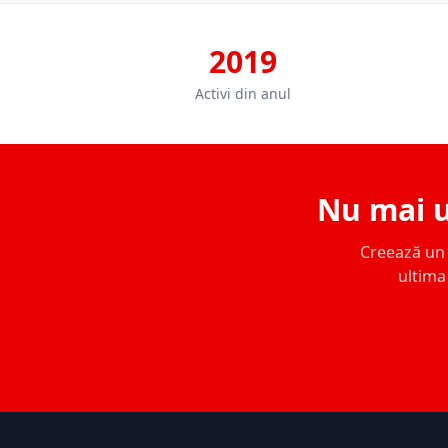
2019
Activi din anul
Nu mai u
Creează un c
ultima 