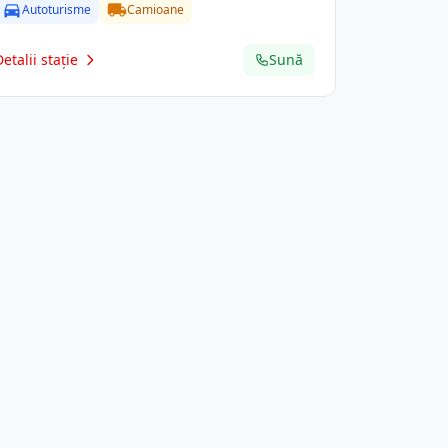
Autoturisme
Camioane
Detalii stație
Sună