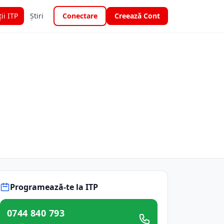
ții ITP
Știri
Conectare
Creează Cont
Programează-te la ITP
0744 840 793