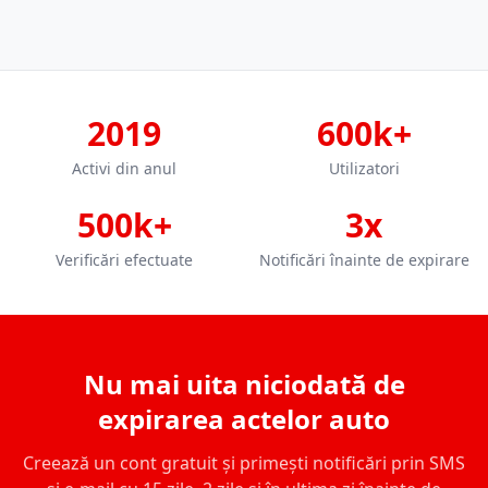
2019
600k+
Activi din anul
Utilizatori
500k+
3x
Verificări efectuate
Notificări înainte de expirare
Nu mai uita niciodată de
expirarea actelor auto
Creează un cont gratuit și primești notificări prin SMS