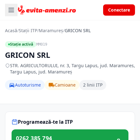
Conectare
Acasă
/
Stații ITP
/
Maramureș
/
GRICON SRL
Stație activă
MM019
GRICON SRL
STR. AGRICULTORULUI, nr. 3, Targu Lapus, jud. Maramures,
Targu Lapus, jud. Maramureș
Autoturisme
Camioane
2 linii ITP
Programează-te la ITP
0262 385 794