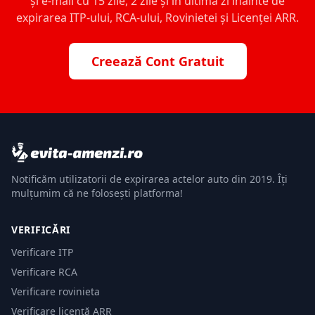
și e-mail cu 15 zile, 2 zile și în ultima zi înainte de
expirarea ITP-ului, RCA-ului, Rovinietei și Licenței ARR.
Creează Cont Gratuit
Notificăm utilizatorii de expirarea actelor auto din 2019. Îți
mulțumim că ne folosești platforma!
VERIFICĂRI
Verificare ITP
Verificare RCA
Verificare rovinieta
Verificare licență ARR