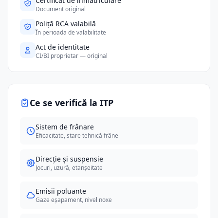
Certificat de înmatriculare
Document original
Poliță RCA valabilă
În perioada de valabilitate
Act de identitate
CI/BI proprietar — original
Ce se verifică la ITP
Sistem de frânare
Eficacitate, stare tehnică frâne
Direcție și suspensie
Jocuri, uzură, etanșeitate
Emisii poluante
Gaze eșapament, nivel noxe