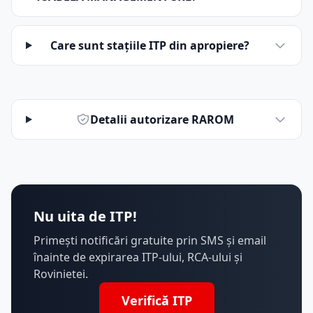
Care sunt stațiile ITP din apropiere?
Detalii autorizare RAROM
Nu uita de ITP!
Primești notificări gratuite prin SMS și email
înainte de expirarea ITP-ului, RCA-ului și
Rovinietei.
Verifică ITP