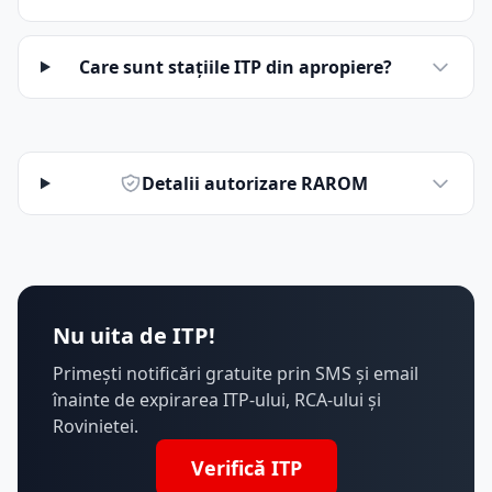
Care sunt stațiile ITP din apropiere?
Detalii autorizare RAROM
Nu uita de ITP!
Primești notificări gratuite prin SMS și email
înainte de expirarea ITP-ului, RCA-ului și
Rovinietei.
Verifică ITP