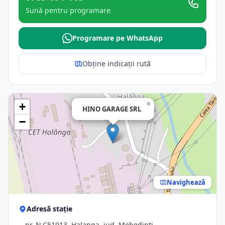
Sună pentru programare
Programare pe WhatsApp
Obține indicații rută
×
+
HINO GARAGE SRL
−
Navighează
Adresă stație
-, nr. N.C51913, Halanga, jud. Mehedinti