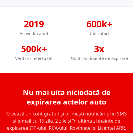
2019
600k+
Activi din anul
Utilizatori
500k+
3x
Verificări efectuate
Notificări înainte de expirare
Nu mai uita niciodată de
expirarea actelor auto
Creează un cont gratuit și primești notificări prin SMS
și e-mail cu 15 zile, 2 zile și în ultima zi înainte de
expirarea ITP-ului, RCA-ului, Rovinietei și Licenței ARR.