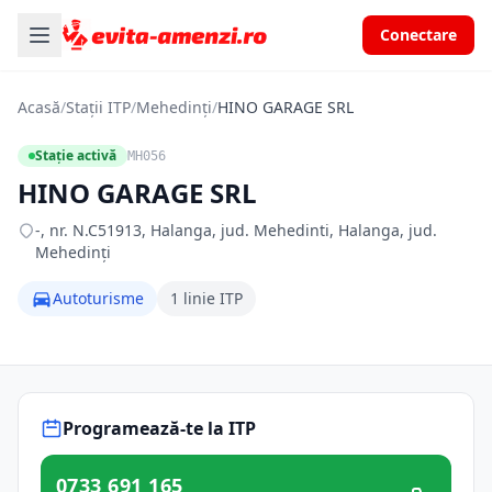
Conectare
Acasă
/
Stații ITP
/
Mehedinți
/
HINO GARAGE SRL
Stație activă
MH056
HINO GARAGE SRL
-, nr. N.C51913, Halanga, jud. Mehedinti, Halanga, jud.
Mehedinți
Autoturisme
1 linie ITP
Programează-te la ITP
0733 691 165