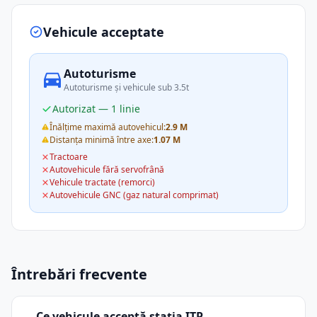
Vehicule acceptate
Autoturisme
Autoturisme și vehicule sub 3.5t
Autorizat — 1 linie
Înălțime maximă autovehicul:
2.9 M
Distanța minimă între axe:
1.07 M
Tractoare
Autovehicule fără servofrână
Vehicule tractate (remorci)
Autovehicule GNC (gaz natural comprimat)
Întrebări frecvente
Ce vehicule acceptă stația ITP