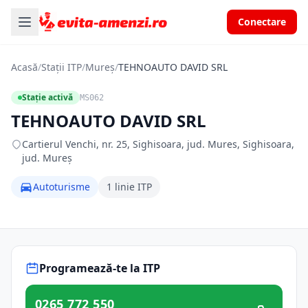
Conectare
Acasă
/
Stații ITP
/
Mureș
/
TEHNOAUTO DAVID SRL
Stație activă
MS062
TEHNOAUTO DAVID SRL
Cartierul Venchi, nr. 25, Sighisoara, jud. Mures, Sighisoara,
jud. Mureș
Autoturisme
1 linie ITP
Programează-te la ITP
0265 772 550