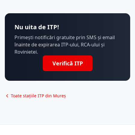
Nu uita de ITP!
Primești notificări gratuite prin SMS și email
înainte de expirarea ITP-ului, RCA-ului și
Rovinietei.
Verifică ITP
Toate stațiile ITP din Mureș