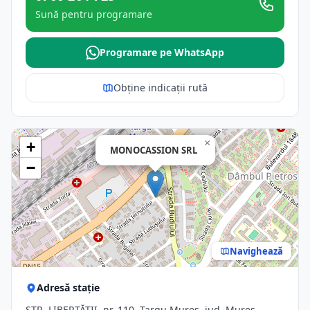
Sună pentru programare
Programare pe WhatsApp
Obține indicații rută
×
+
MONOCASSION SRL
−
Navighează
Adresă stație
STR. LIBERTĂŢII, nr. 110, Targu Mures, jud. Mures