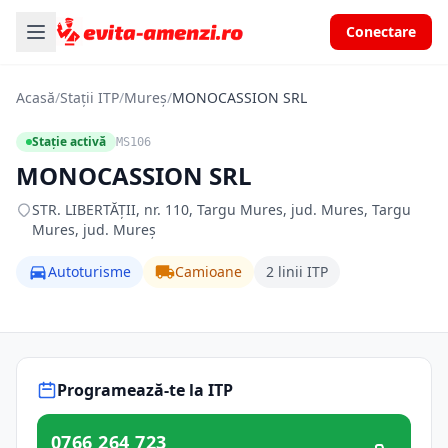
Conectare
Acasă
/
Stații ITP
/
Mureș
/
MONOCASSION SRL
Stație activă
MS106
MONOCASSION SRL
STR. LIBERTĂŢII, nr. 110, Targu Mures, jud. Mures, Targu
Mures, jud. Mureș
Autoturisme
Camioane
2 linii ITP
Programează-te la ITP
0766 264 723