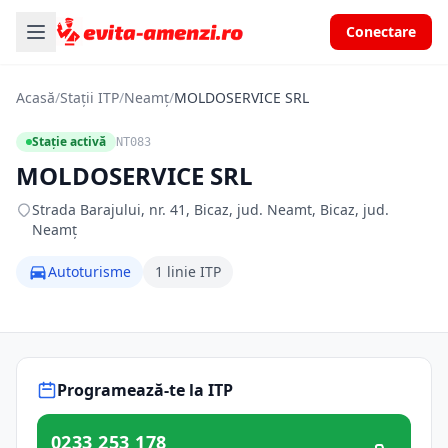
Conectare
Acasă
/
Stații ITP
/
Neamț
/
MOLDOSERVICE SRL
Stație activă
NT083
MOLDOSERVICE SRL
Strada Barajului, nr. 41, Bicaz, jud. Neamt, Bicaz, jud.
Neamț
Autoturisme
1 linie ITP
Programează-te la ITP
0233 253 178