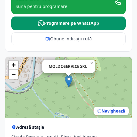
Sună pentru programare
Programare pe WhatsApp
Obține indicații rută
×
+
MOLDOSERVICE SRL
−
Navighează
Adresă stație
Strada Barajului, nr. 41, Bicaz, jud. Neamt