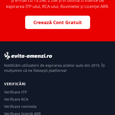
și e-mail cu 15 zile, 2 zile și în ultima zi înainte de
expirarea ITP-ului, RCA-ului, Rovinietei și Licenței ARR.
Creează Cont Gratuit
Notificăm utilizatorii de expirarea actelor auto din 2019. Îți
mulțumim că ne folosești platforma!
VERIFICĂRI
Verificare ITP
Verificare RCA
Verificare rovinieta
Verificare licență ARR