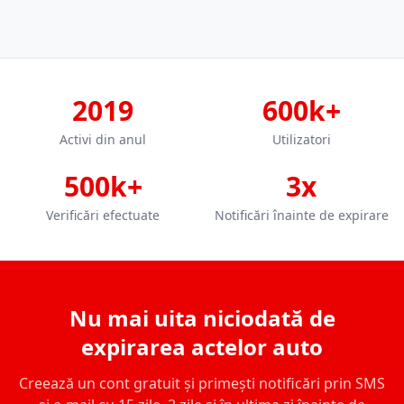
2019
600k+
Activi din anul
Utilizatori
500k+
3x
Verificări efectuate
Notificări înainte de expirare
Nu mai uita niciodată de
expirarea actelor auto
Creează un cont gratuit și primești notificări prin SMS