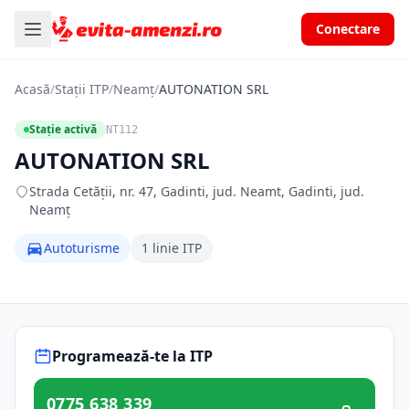
Conectare
Acasă
/
Stații ITP
/
Neamț
/
AUTONATION SRL
Stație activă
NT112
AUTONATION SRL
Strada Cetății, nr. 47, Gadinti, jud. Neamt, Gadinti, jud.
Neamț
Autoturisme
1 linie ITP
Programează-te la ITP
0775 638 339