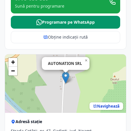
Sună pentru programare
Programare pe WhatsApp
Obține indicații rută
×
+
AUTONATION SRL
−
Navighează
Adresă stație
Strada Cetății, nr. 47, Gadinti, jud. Neamt