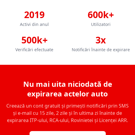
2019
600k+
Activi din anul
Utilizatori
500k+
3x
Verificări efectuate
Notificări înainte de expirare
Nu mai uita niciodată de
expirarea actelor auto
Creează un cont gratuit și primești notificări prin SMS
și e-mail cu 15 zile, 2 zile și în ultima zi înainte de
expirarea ITP-ului, RCA-ului, Rovinietei și Licenței ARR.