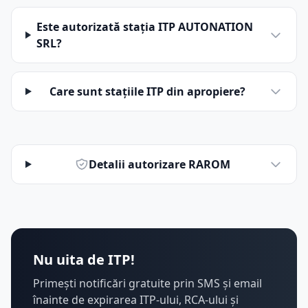
Este autorizată stația ITP AUTONATION
SRL?
Care sunt stațiile ITP din apropiere?
Detalii autorizare RAROM
Nu uita de ITP!
Primești notificări gratuite prin SMS și email
înainte de expirarea ITP-ului, RCA-ului și