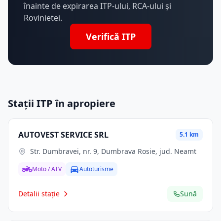
înainte de expirarea ITP-ului, RCA-ului și
Rovinietei.
Verifică ITP
Stații ITP în apropiere
AUTOVEST SERVICE SRL
5.1 km
Str. Dumbravei, nr. 9, Dumbrava Rosie, jud. Neamt
Moto / ATV
Autoturisme
Detalii stație
Sună