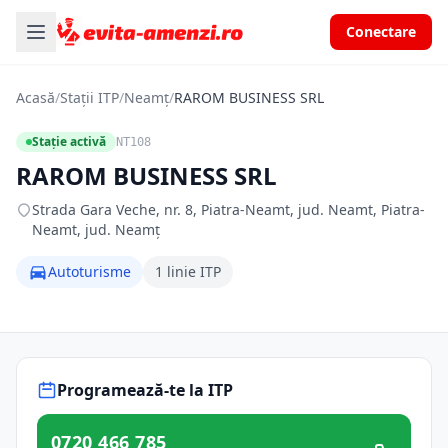
Conectare
Acasă
/
Stații ITP
/
Neamț
/
RAROM BUSINESS SRL
Stație activă
NT108
RAROM BUSINESS SRL
Strada Gara Veche, nr. 8, Piatra-Neamt, jud. Neamt, Piatra-
Neamt, jud. Neamț
Autoturisme
1 linie ITP
Programează-te la ITP
0720 466 785