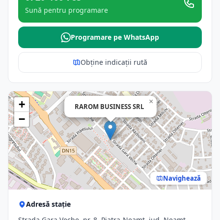
Sună pentru programare
Programare pe WhatsApp
Obține indicații rută
×
+
RAROM BUSINESS SRL
−
Navighează
Adresă stație
Strada Gara Veche, nr. 8, Piatra-Neamt, jud. Neamt