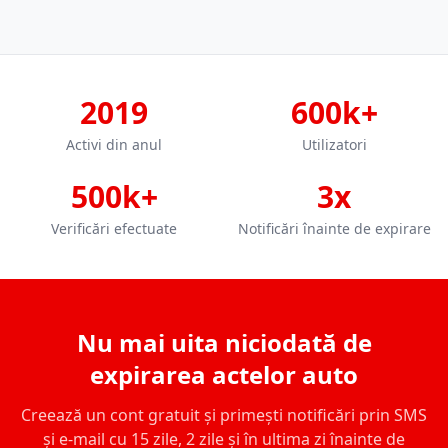
2019
600k+
Activi din anul
Utilizatori
500k+
3x
Verificări efectuate
Notificări înainte de expirare
Nu mai uita niciodată de
expirarea actelor auto
Creează un cont gratuit și primești notificări prin SMS
și e-mail cu 15 zile, 2 zile și în ultima zi înainte de