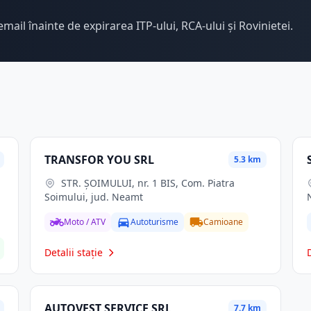
email înainte de expirarea ITP-ului, RCA-ului și Rovinietei.
TRANSFOR YOU SRL
5.3 km
STR. ŞOIMULUI, nr. 1 BIS, Com. Piatra
Soimului, jud. Neamt
Moto / ATV
Autoturisme
Camioane
Detalii stație
AUTOVEST SERVICE SRL
7.7 km