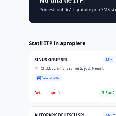
Nu uita de ITP!
Primești notificări gratuite prin SMS și 
Stații ITP în apropiere
SINUS GRUP SRL
3.8 km
CHIMIEI, nr. 6, Savinesti, jud. Neamt
Autoturisme
Detalii stație
Sună
AUTOPARK DEUTSCH SRL
7.6 km