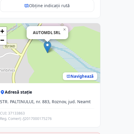
Obține indicații rută
×
+
AUTOMDL SRL
−
Navighează
Adresă stație
STR. PALTINULUI, nr. 883, Roznov, jud. Neamt
CUI: 37133863
Reg. Comerț: /J2017000175276