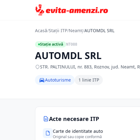
Acasă
/
Stații ITP
/
Neamț
/
AUTOMDL SRL
Stație activă
NT088
AUTOMDL SRL
STR. PALTINULUI, nr. 883, Roznov, jud. Neamt, 
Autoturisme
1 linie ITP
Acte necesare ITP
Carte de identitate auto
Original sau copie conformă