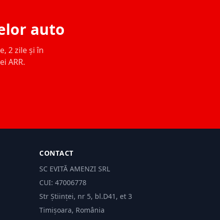
elor auto
 2 zile și în
ței ARR.
CONTACT
SC EVITĂ AMENZI SRL
CUI: 47006778
Str Științei, nr 5, bl.D41, et 3
Timișoara, România