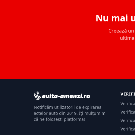
Nu mai u
Creează un c
ultima 
VERIF
Verific
Notificăm utilizatorii de expirarea
Verific
actelor auto din 2019. Îți mulțumim
că ne folosești platforma!
Verific
Verific