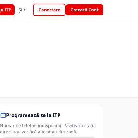
ții ITP
Știri
Conectare
Creează Cont
Programează-te la ITP
Număr de telefon indisponibil. Vizitează stația
direct sau verifică alte stații din zonă.