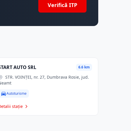
Verifică ITP
START AUTO SRL
6.6 km
STR. VOINŢEI, nr. 27, Dumbrava Rosie, jud.
Neamt
Autoturisme
Detalii stație