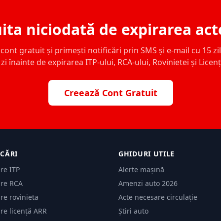
ita niciodată de expirarea act
ont gratuit și primești notificări prin SMS și e-mail cu 15 zile,
zi înainte de expirarea ITP-ului, RCA-ului, Rovinietei și Licen
Creează Cont Gratuit
ICĂRI
GHIDURI UTILE
are ITP
Alerte mașină
are RCA
Amenzi auto 2026
are rovinieta
Acte necesare circulație
are licență ARR
Știri auto