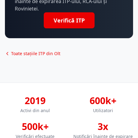
înainte de expirarea ITP-ului, RCA-ului și
Rovinietei.
Verifică ITP
Toate stațiile ITP din Olt
2019
600k+
Activi din anul
Utilizatori
500k+
3x
Verificări efectuate
Notificări înainte de expirare