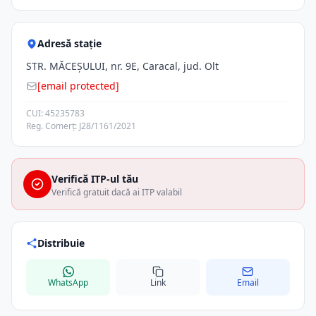
Adresă stație
STR. MĂCEŞULUI, nr. 9E, Caracal, jud. Olt
[email protected]
CUI: 45235783
Reg. Comerț: J28/1161/2021
Verifică ITP-ul tău
Verifică gratuit dacă ai ITP valabil
Distribuie
WhatsApp
Link
Email