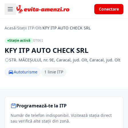
Conectare
Acasă
/
Stații ITP
/
Olt
/
KFY ITP AUTO CHECK SRL
Stație activă
OT061
KFY ITP AUTO CHECK SRL
STR. MĂCEŞULUI, nr. 9E, Caracal, jud. Olt, Caracal, jud. Olt
Autoturisme
1 linie ITP
Programează-te la ITP
Număr de telefon indisponibil. Vizitează stația direct
sau verifică alte stații din zonă.