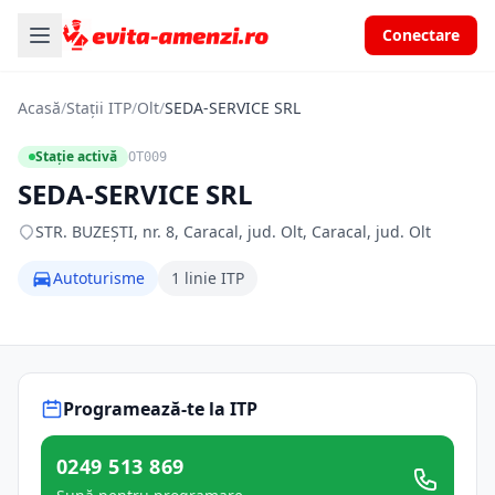
Conectare
Acasă
/
Stații ITP
/
Olt
/
SEDA-SERVICE SRL
Stație activă
OT009
SEDA-SERVICE SRL
STR. BUZEŞTI, nr. 8, Caracal, jud. Olt, Caracal, jud. Olt
Autoturisme
1 linie ITP
Programează-te la ITP
0249 513 869