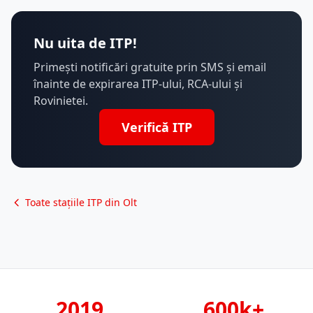
Nu uita de ITP!
Primești notificări gratuite prin SMS și email
înainte de expirarea ITP-ului, RCA-ului și
Rovinietei.
Verifică ITP
Toate stațiile ITP din Olt
2019
600k+