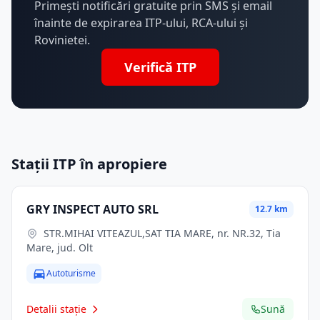
Primești notificări gratuite prin SMS și email
înainte de expirarea ITP-ului, RCA-ului și
Rovinietei.
Verifică ITP
Stații ITP în apropiere
GRY INSPECT AUTO SRL
12.7 km
STR.MIHAI VITEAZUL,SAT TIA MARE, nr. NR.32, Tia
Mare, jud. Olt
Autoturisme
Detalii stație
Sună