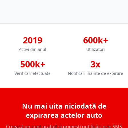
2019
600k+
Activi din anul
Utilizatori
500k+
3x
Verificări efectuate
Notificări înainte de expirare
Nu mai uita niciodată de
expirarea actelor auto
Creează un cont gratuit și primești notificări prin SMS