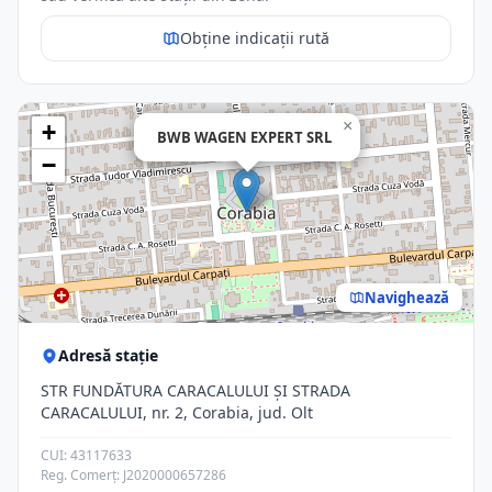
Obține indicații rută
×
+
BWB WAGEN EXPERT SRL
−
Navighează
Adresă stație
STR FUNDĂTURA CARACALULUI ŞI STRADA
CARACALULUI, nr. 2, Corabia, jud. Olt
CUI: 43117633
Reg. Comerț: J2020000657286