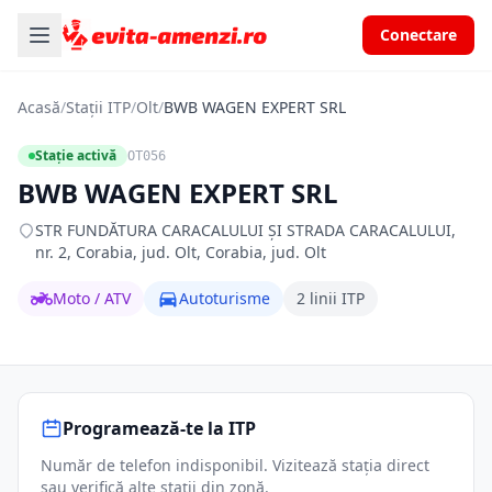
Conectare
Acasă
/
Stații ITP
/
Olt
/
BWB WAGEN EXPERT SRL
Stație activă
OT056
BWB WAGEN EXPERT SRL
STR FUNDĂTURA CARACALULUI ŞI STRADA CARACALULUI,
nr. 2, Corabia, jud. Olt, Corabia, jud. Olt
Moto / ATV
Autoturisme
2 linii ITP
Programează-te la ITP
Număr de telefon indisponibil. Vizitează stația direct
sau verifică alte stații din zonă.