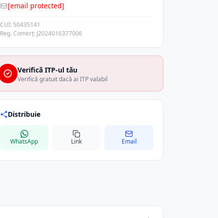
[email protected]
CUI: 50435141
Reg. Comerț: J2024016377006
Verifică ITP-ul tău
Verifică gratuit dacă ai ITP valabil
Distribuie
WhatsApp
Link
Email