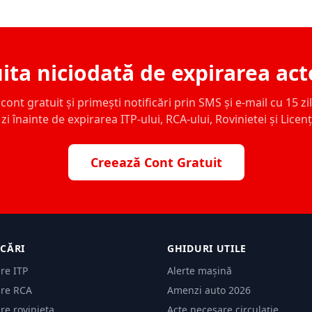
ita niciodată de expirarea act
ont gratuit și primești notificări prin SMS și e-mail cu 15 zile,
zi înainte de expirarea ITP-ului, RCA-ului, Rovinietei și Licen
Creează Cont Gratuit
ICĂRI
GHIDURI UTILE
are ITP
Alerte mașină
are RCA
Amenzi auto 2026
are rovinieta
Acte necesare circulație