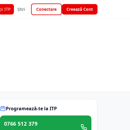
ții ITP
Știri
Conectare
Creează Cont
Programează-te la ITP
0766 512 379