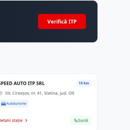
Verifică ITP
SPEED AUTO ITP SRL
19 km
Str. Cireaşov, nr. 41, Slatina, jud. Olt
Autoturisme
Detalii stație
Sună