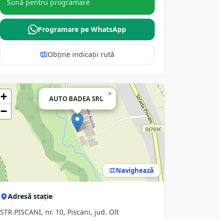
Sună pentru programare
Programare pe WhatsApp
Obține indicații rută
×
+
AUTO BADEA SRL
−
Navighează
Adresă stație
STR.PISCANI, nr. 10, Piscani, jud. Olt