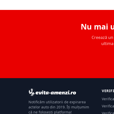
Nu mai u
Creează un c
ultima 
VERIF
Verific
Notificăm utilizatorii de expirarea
Verific
actelor auto din 2019. Îți mulțumim
că ne folosești platforma!
Verific