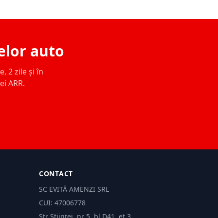
elor auto
 2 zile și în
ței ARR.
CONTACT
SC EVITĂ AMENZI SRL
CUI: 47006778
Str Științei, nr 5, bl.D41, et 3