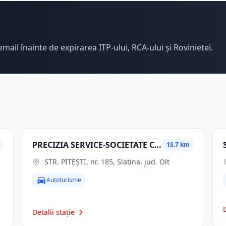
email înainte de expirarea ITP-ului, RCA-ului și Rovinietei.
PRECIZIA SERVICE-SOCIETATE COOPERATIVĂ
18.7 km
STR. PITEŞTI, nr. 185, Slatina, jud. Olt
Autoturisme
Detalii stație