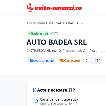
Acasă
/
Stații ITP
/
Olt
/
AUTO BADEA SRL
Stație activă
OT071
AUTO BADEA SRL
STR.PISCANI, nr. 10, Piscani, jud. Olt, Piscani, ju
Autoturisme
Camioane
2 linii ITP
Acte necesare ITP
Carte de identitate auto
Original sau copie conformă