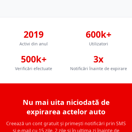
2019
600k+
Activi din anul
Utilizatori
500k+
3x
Verificări efectuate
Notificări înainte de expirare
Nu mai uita niciodată de
expirarea actelor auto
Creează un cont gratuit și primești notificări prin SMS
și e-mail cu 15 zile, 2 zile și în ultima zi înainte de