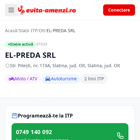
Conectare
Acasă
/
Stații ITP
/
Olt
/
EL-PREDA SRL
Stație activă
OT039
EL-PREDA SRL
Str. Piteşti, nr. 110A, Slatina, jud. Olt, Slatina, jud. Olt
Moto / ATV
Autoturisme
2 linii ITP
Programează-te la ITP
0749 140 092