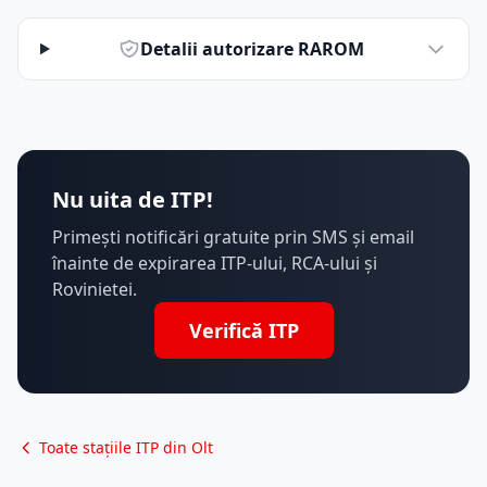
Detalii autorizare RAROM
Nu uita de ITP!
Primești notificări gratuite prin SMS și email
înainte de expirarea ITP-ului, RCA-ului și
Rovinietei.
Verifică ITP
Toate stațiile ITP din Olt