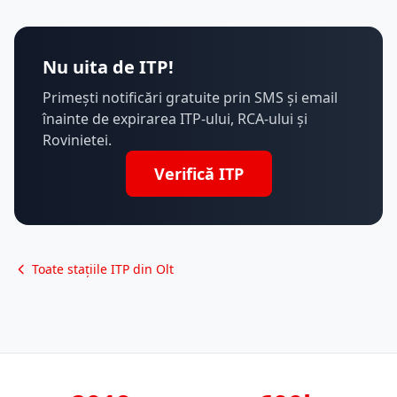
Nu uita de ITP!
Primești notificări gratuite prin SMS și email
înainte de expirarea ITP-ului, RCA-ului și
Rovinietei.
Verifică ITP
Toate stațiile ITP din Olt