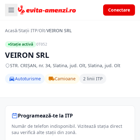
Conectare
Acasă
/
Stații ITP
/
Olt
/
VEIRON SRL
Stație activă
OT052
VEIRON SRL
STR. CRIŞAN, nr. 34, Slatina, jud. Olt, Slatina, jud. Olt
Autoturisme
Camioane
2 linii ITP
Programează-te la ITP
Număr de telefon indisponibil. Vizitează stația direct
sau verifică alte stații din zonă.