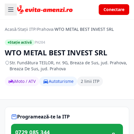
Conectare
Acasă
/
Stații ITP
/
Prahova
/
WTO METAL BEST INVEST SRL
Stație activă
PH204
WTO METAL BEST INVEST SRL
Str. Fundătura TEILOR, nr. 9G, Breaza de Sus, jud. Prahova,
Breaza De Sus, jud. Prahova
Moto / ATV
Autoturisme
2 linii ITP
Programează-te la ITP
0729 085 344