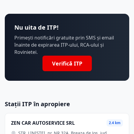
Nu uita de ITP!
Primești notificări gratuite prin SMS și email
înainte de expirarea ITP-ului, RCA-ului și
Rovinietei.
Verifică ITP
Stații ITP în apropiere
ZEN CAR AUTOSERVICE SRL
2.4 km
STR. LINISTEI, nr. NR.32A, Breaza de Jos, jud.