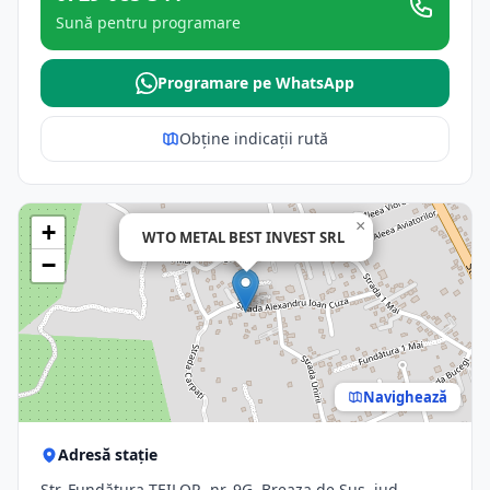
Sună pentru programare
Programare pe WhatsApp
Obține indicații rută
×
+
WTO METAL BEST INVEST SRL
−
Navighează
Adresă stație
Str. Fundătura TEILOR, nr. 9G, Breaza de Sus, jud.