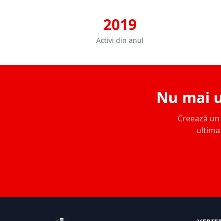
2019
Activi din anul
Nu mai u
Creează un c
ultima 