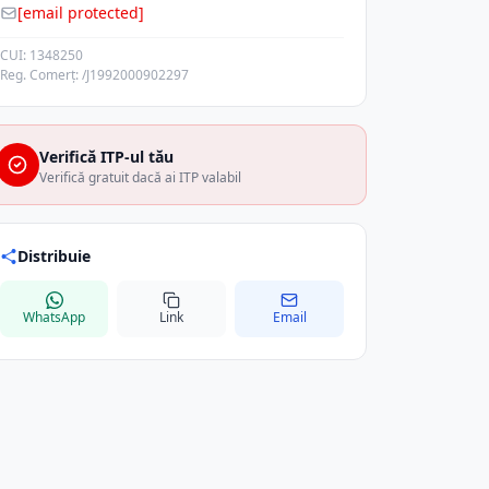
[email protected]
CUI: 1348250
Reg. Comerț: /J1992000902297
Verifică ITP-ul tău
Verifică gratuit dacă ai ITP valabil
Distribuie
WhatsApp
Link
Email