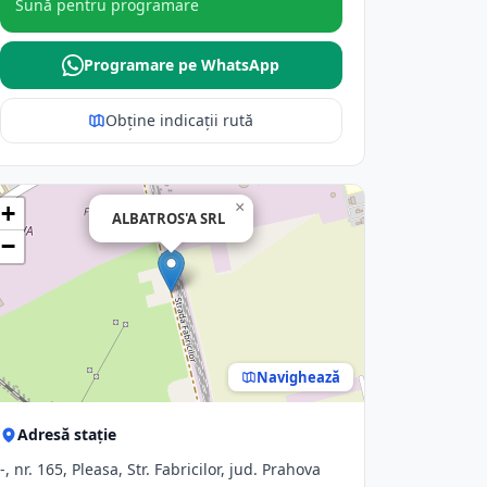
Sună pentru programare
Programare pe WhatsApp
Obține indicații rută
×
+
ALBATROS'A SRL
−
Navighează
Adresă stație
-, nr. 165, Pleasa, Str. Fabricilor, jud. Prahova