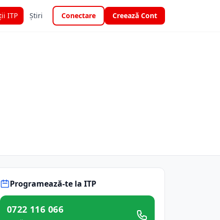
ții ITP
Știri
Conectare
Creează Cont
Programează-te la ITP
0722 116 066