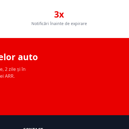
3x
Notificări înainte de expirare
elor auto
 2 zile și în
ței ARR.