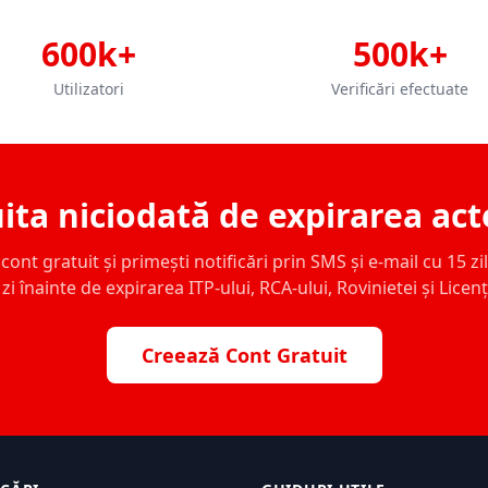
600k+
500k+
Utilizatori
Verificări efectuate
ita niciodată de expirarea act
ont gratuit și primești notificări prin SMS și e-mail cu 15 zile,
zi înainte de expirarea ITP-ului, RCA-ului, Rovinietei și Licen
Creează Cont Gratuit