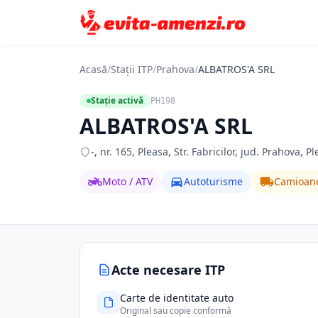
Acasă
/
Stații ITP
/
Prahova
/
ALBATROS'A SRL
Stație activă
PH198
ALBATROS'A SRL
-, nr. 165, Pleasa, Str. Fabricilor, jud. Prahova, P
Moto / ATV
Autoturisme
Camioan
Acte necesare ITP
Carte de identitate auto
Original sau copie conformă