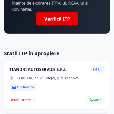
înainte de expirarea ITP-ului, RCA-ului și
Rovinietei.
Verifică ITP
Stații ITP în apropiere
TIANDRI AUTOSERVICE S.R.L.
2.4 km
FLORILOR, nr. 21, Blejoi, jud. Prahova
Autoturisme
Detalii stație
Sună