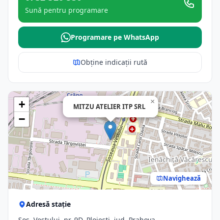
Sună pentru programare
Programare pe WhatsApp
Obține indicații rută
×
+
MITZU ATELIER ITP SRL
−
Navighează
Adresă stație
Şos. Vestului, nr. 9D, Ploiesti, jud. Prahova