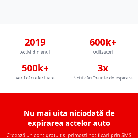
2019
600k+
Activi din anul
Utilizatori
500k+
3x
Verificări efectuate
Notificări înainte de expirare
Nu mai uita niciodată de
expirarea actelor auto
Creează un cont gratuit și primești notificări prin SMS