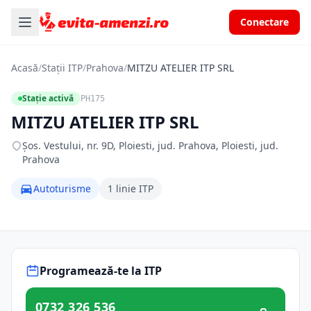
Conectare
Acasă
/
Stații ITP
/
Prahova
/
MITZU ATELIER ITP SRL
Stație activă
PH175
MITZU ATELIER ITP SRL
Şos. Vestului, nr. 9D, Ploiesti, jud. Prahova, Ploiesti, jud.
Prahova
Autoturisme
1 linie ITP
Programează-te la ITP
0732 326 536