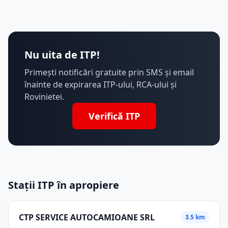
Nu uita de ITP!
Primești notificări gratuite prin SMS și email
înainte de expirarea ITP-ului, RCA-ului și
Rovinietei.
Verifică ITP
Stații ITP în apropiere
CTP SERVICE AUTOCAMIOANE SRL
3.5 km