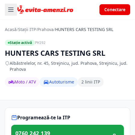
Conectare
Acasă
/
Stații ITP
/
Prahova
/
HUNTERS CARS TESTING SRL
Stație activă
PH192
HUNTERS CARS TESTING SRL
Albăstrelelor, nr. 45, Strejnicu, jud. Prahova, Strejnicu, jud.
Prahova
Moto / ATV
Autoturisme
2 linii ITP
Programează-te la ITP
0760 242 139