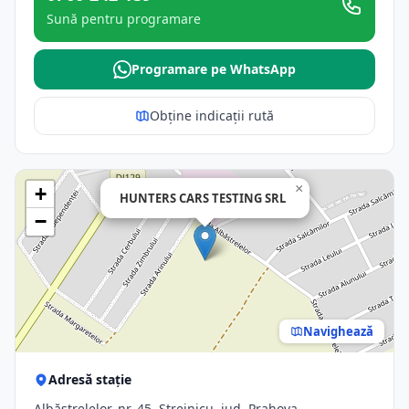
Sună pentru programare
Programare pe WhatsApp
Obține indicații rută
×
+
HUNTERS CARS TESTING SRL
−
Navighează
Adresă stație
Albăstrelelor, nr. 45, Strejnicu, jud. Prahova