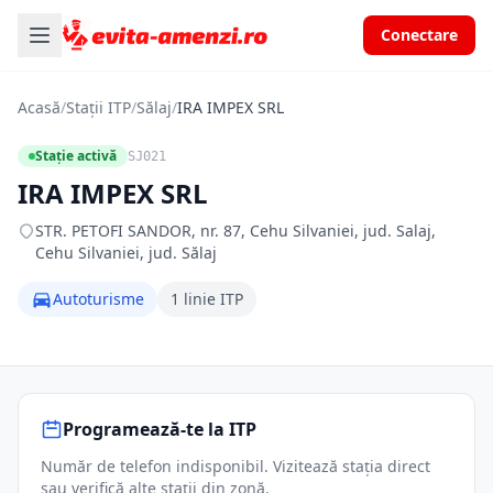
Conectare
Acasă
/
Stații ITP
/
Sălaj
/
IRA IMPEX SRL
Stație activă
SJ021
IRA IMPEX SRL
STR. PETOFI SANDOR, nr. 87, Cehu Silvaniei, jud. Salaj,
Cehu Silvaniei, jud. Sălaj
Autoturisme
1 linie ITP
Programează-te la ITP
Număr de telefon indisponibil. Vizitează stația direct
sau verifică alte stații din zonă.