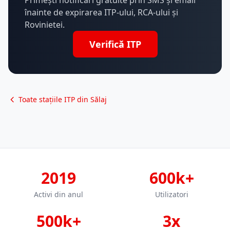
Primești notificări gratuite prin SMS și email
înainte de expirarea ITP-ului, RCA-ului și
Rovinietei.
Verifică ITP
Toate stațiile ITP din Sălaj
2019
600k+
Activi din anul
Utilizatori
500k+
3x