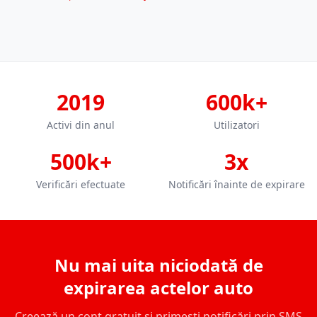
2019
600k+
Activi din anul
Utilizatori
500k+
3x
Verificări efectuate
Notificări înainte de expirare
Nu mai uita niciodată de
expirarea actelor auto
Creează un cont gratuit și primești notificări prin SMS