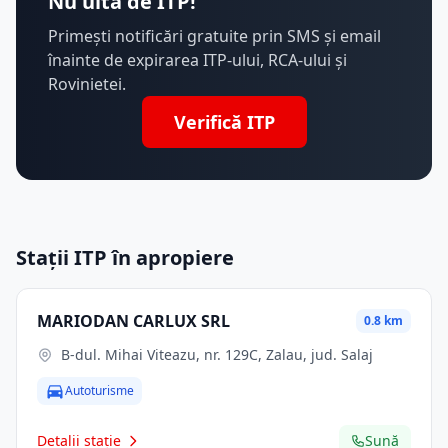
Nu uita de ITP!
Primești notificări gratuite prin SMS și email
înainte de expirarea ITP-ului, RCA-ului și
Rovinietei.
Verifică ITP
Stații ITP în apropiere
MARIODAN CARLUX SRL
0.8 km
B-dul. Mihai Viteazu, nr. 129C, Zalau, jud. Salaj
Autoturisme
Detalii stație
Sună