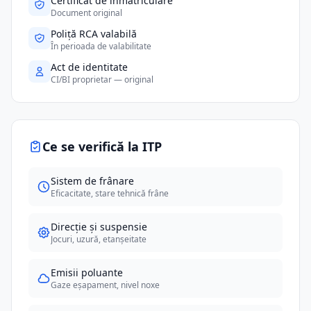
Certificat de înmatriculare
Document original
Poliță RCA valabilă
În perioada de valabilitate
Act de identitate
CI/BI proprietar — original
Ce se verifică la ITP
Sistem de frânare
Eficacitate, stare tehnică frâne
Direcție și suspensie
Jocuri, uzură, etanșeitate
Emisii poluante
Gaze eșapament, nivel noxe