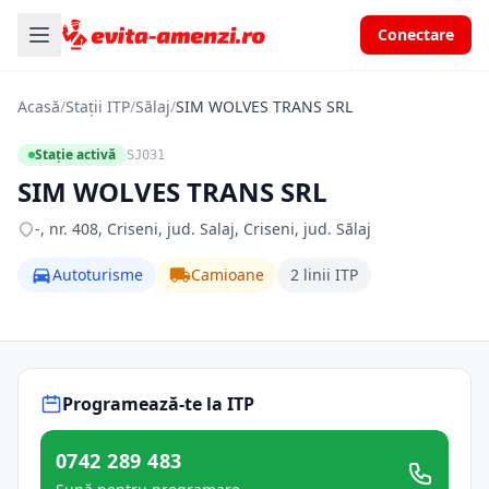
Conectare
Acasă
/
Stații ITP
/
Sălaj
/
SIM WOLVES TRANS SRL
Stație activă
SJ031
SIM WOLVES TRANS SRL
-, nr. 408, Criseni, jud. Salaj, Criseni, jud. Sălaj
Autoturisme
Camioane
2 linii ITP
Programează-te la ITP
0742 289 483