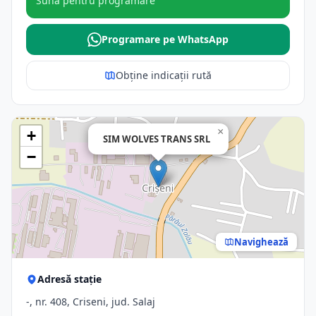
Sună pentru programare
Programare pe WhatsApp
Obține indicații rută
×
+
SIM WOLVES TRANS SRL
−
Navighează
Adresă stație
-, nr. 408, Criseni, jud. Salaj