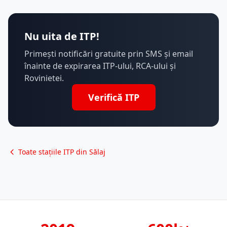
Nu uita de ITP!
Primești notificări gratuite prin SMS și email
înainte de expirarea ITP-ului, RCA-ului și
Rovinietei.
Verifică ITP
Toate stațiile ITP din Sălaj