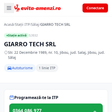
Conectare
Acasă
/
Stații ITP
/
Sălaj
/
GIARRO TECH SRL
Stație activă
SJ032
GIARRO TECH SRL
Str. 22 Decembrie 1989, nr. 10, Jibou, jud. Salaj, Jibou, jud.
Sălaj
Autoturisme
1 linie ITP
Programează-te la ITP
0364 086 977