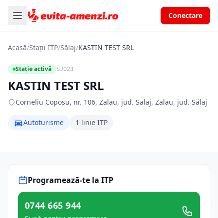
Conectare
Acasă
/
Stații ITP
/
Sălaj
/
KASTIN TEST SRL
Stație activă
SJ023
KASTIN TEST SRL
Corneliu Coposu, nr. 106, Zalau, jud. Salaj, Zalau, jud. Sălaj
Autoturisme
1 linie ITP
Programează-te la ITP
0744 665 944