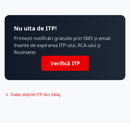
Nu uita de ITP!
Primești notificări gratuite prin SMS și email
înainte de expirarea ITP-ului, RCA-ului și
Rovinietei.
Verifică ITP
Toate stațiile ITP din Sălaj