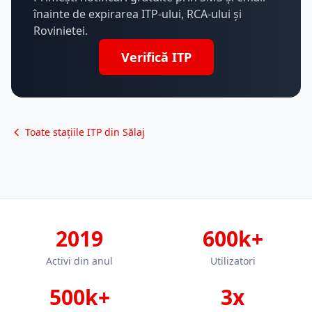
înainte de expirarea ITP-ului, RCA-ului și
Rovinietei.
Verifică ITP
Toate stațiile ITP din Sălaj
2019
600k+
Activi din anul
Utilizatori
500k+
3x