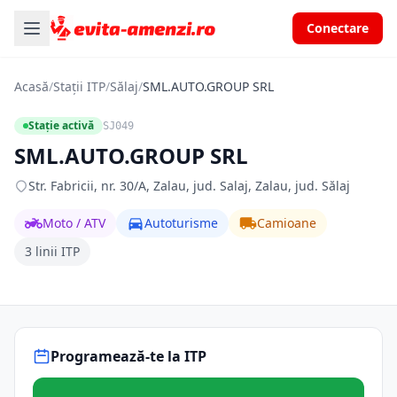
Conectare
Acasă
/
Stații ITP
/
Sălaj
/
SML.AUTO.GROUP SRL
Stație activă
SJ049
SML.AUTO.GROUP SRL
Str. Fabricii, nr. 30/A, Zalau, jud. Salaj, Zalau, jud. Sălaj
Moto / ATV
Autoturisme
Camioane
3 linii ITP
Programează-te la ITP