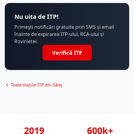
Nu uita de ITP!
Primești notificări gratuite prin SMS și email
înainte de expirarea ITP-ului, RCA-ului și
Rovinietei.
Verifică ITP
Toate stațiile ITP din Sălaj
2019
600k+