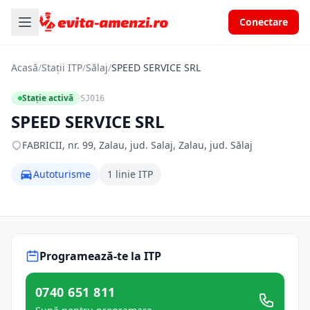
Conectare
Acasă
/
Stații ITP
/
Sălaj
/
SPEED SERVICE SRL
Stație activă
SJ016
SPEED SERVICE SRL
FABRICII, nr. 99, Zalau, jud. Salaj, Zalau, jud. Sălaj
Autoturisme
1 linie ITP
Programează-te la ITP
0740 651 811