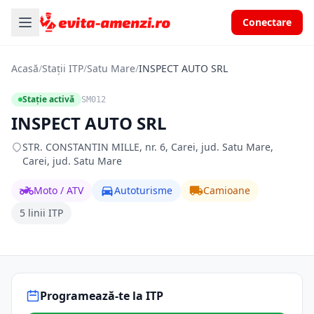
Conectare
Acasă
/
Stații ITP
/
Satu Mare
/
INSPECT AUTO SRL
Stație activă
SM012
INSPECT AUTO SRL
STR. CONSTANTIN MILLE, nr. 6, Carei, jud. Satu Mare,
Carei, jud. Satu Mare
Moto / ATV
Autoturisme
Camioane
5 linii ITP
Programează-te la ITP