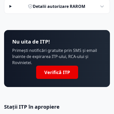
Detalii autorizare RAROM
Nu uita de ITP!
Primești notificări gratuite prin SMS și email
înainte de expirarea ITP-ului, RCA-ului și
Rovinietei.
Verifică ITP
Stații ITP în apropiere