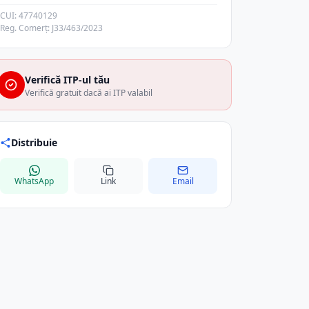
CUI: 47740129
Reg. Comerț: J33/463/2023
Verifică ITP-ul tău
Verifică gratuit dacă ai ITP valabil
Distribuie
WhatsApp
Link
Email