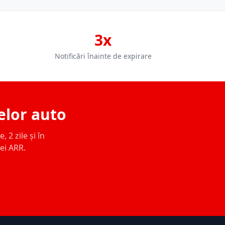
3x
Notificări înainte de expirare
elor auto
 2 zile și în
ței ARR.