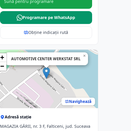
Sună pentru programare
Programare pe WhatsApp
Obține indicații rută
×
+
AUTOMOTIVE CENTER WERKSTAT SRL
−
Navighează
Adresă stație
MAGAZIA GĂRII, nr. 3 F, Falticeni, jud. Suceava