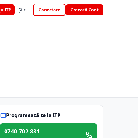
ții ITP
Știri
Conectare
Creează Cont
Programează-te la ITP
0740 702 881