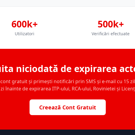
600k+
500k+
Utilizatori
Verificări efectuate
ita niciodată de expirarea act
ont gratuit și primești notificări prin SMS și e-mail cu 15 zile,
zi înainte de expirarea ITP-ului, RCA-ului, Rovinietei și Licen
Creează Cont Gratuit