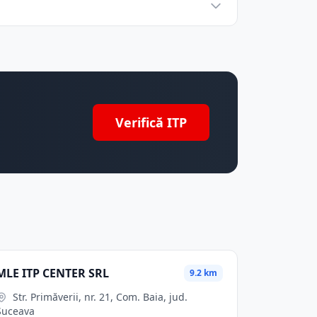
Verifică ITP
MLE ITP CENTER SRL
9.2 km
Str. Primăverii, nr. 21, Com. Baia, jud.
Suceava