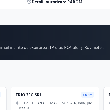
Detalii autorizare RAROM
email înainte de expirarea ITP-ului, RCA-ului și Rovinietei.
TRIO ZEG SRL
8.5 km
STR. ŞTEFAN CEL MARE, nr. 182 A, Baia, jud.
Suceava