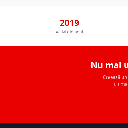
2019
Activi din anul
Nu mai u
Creează un c
ultima 