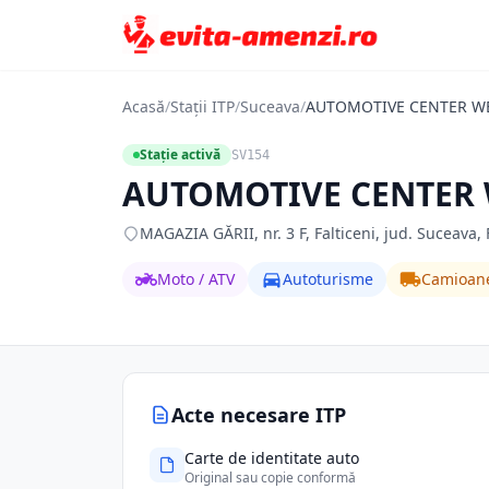
Acasă
/
Stații ITP
/
Suceava
/
AUTOMOTIVE CENTER WE
Stație activă
SV154
AUTOMOTIVE CENTER 
MAGAZIA GĂRII, nr. 3 F, Falticeni, jud. Suceava, 
Moto / ATV
Autoturisme
Camioan
Acte necesare ITP
Carte de identitate auto
Original sau copie conformă